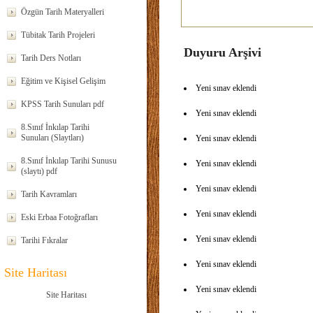
Özgün Tarih Materyalleri
Tübitak Tarih Projeleri
Duyuru Arşivi
Tarih Ders Notları
Eğitim ve Kişisel Gelişim
Yeni sınav eklendi
KPSS Tarih Sunuları pdf
Yeni sınav eklendi
8.Sınıf İnkılap Tarihi
Sunuları (Slaytları)
Yeni sınav eklendi
8.Sınıf İnkılap Tarihi Sunusu
Yeni sınav eklendi
(slaytı) pdf
Yeni sınav eklendi
Tarih Kavramları
Yeni sınav eklendi
Eski Erbaa Fotoğrafları
Yeni sınav eklendi
Tarihi Fıkralar
Yeni sınav eklendi
Site Haritası
Yeni sınav eklendi
Site Haritası