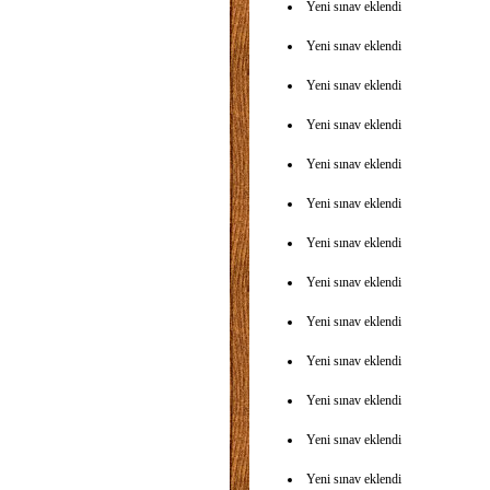
Yeni sınav eklendi
Yeni sınav eklendi
Yeni sınav eklendi
Yeni sınav eklendi
Yeni sınav eklendi
Yeni sınav eklendi
Yeni sınav eklendi
Yeni sınav eklendi
Yeni sınav eklendi
Yeni sınav eklendi
Yeni sınav eklendi
Yeni sınav eklendi
Yeni sınav eklendi