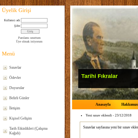
Üyelik Girişi
Kullanıcı adı
Şifre
Parolamı unuttum
Üye olmak istiyorum
Menü
Sınavlar
Tarihi Fıkralar
Ödevler
Duyurular
Belirli Günler
Anasayfa
Hakkımız
İletişim
Yeni sınav eklendi - 23/12/2018
Kişisel Gelişim
Sınavlar sayfasına yeni bir sınav ekl
Tarih Etkinlikleri (Çalışma
Kağıdı)