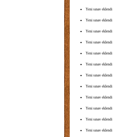
Yeni sınav eklendi
Yeni sınav eklendi
Yeni sınav eklendi
Yeni sınav eklendi
Yeni sınav eklendi
Yeni sınav eklendi
Yeni sınav eklendi
Yeni sınav eklendi
Yeni sınav eklendi
Yeni sınav eklendi
Yeni sınav eklendi
Yeni sınav eklendi