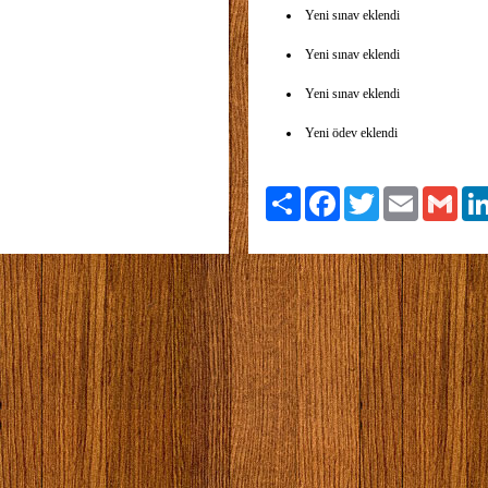
Yeni sınav eklendi
Yeni sınav eklendi
Yeni sınav eklendi
Yeni ödev eklendi
Paylaş
Facebook
Twitter
Email
Gmai