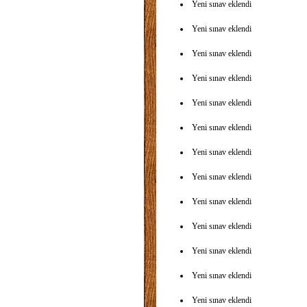
Yeni sınav eklendi
Yeni sınav eklendi
Yeni sınav eklendi
Yeni sınav eklendi
Yeni sınav eklendi
Yeni sınav eklendi
Yeni sınav eklendi
Yeni sınav eklendi
Yeni sınav eklendi
Yeni sınav eklendi
Yeni sınav eklendi
Yeni sınav eklendi
Yeni sınav eklendi