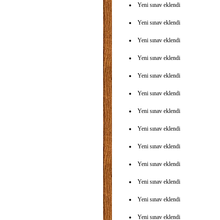
Yeni sınav eklendi
Yeni sınav eklendi
Yeni sınav eklendi
Yeni sınav eklendi
Yeni sınav eklendi
Yeni sınav eklendi
Yeni sınav eklendi
Yeni sınav eklendi
Yeni sınav eklendi
Yeni sınav eklendi
Yeni sınav eklendi
Yeni sınav eklendi
Yeni sınav eklendi