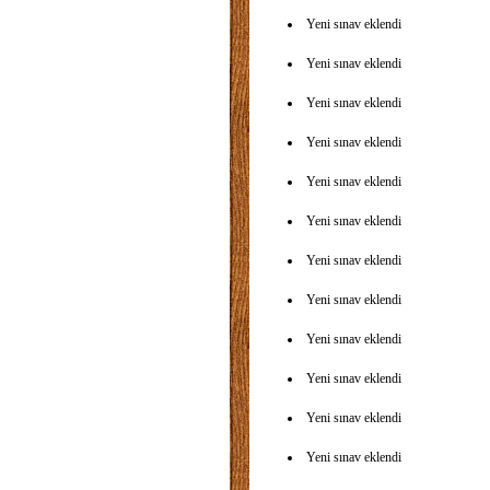
Yeni sınav eklendi
Yeni sınav eklendi
Yeni sınav eklendi
Yeni sınav eklendi
Yeni sınav eklendi
Yeni sınav eklendi
Yeni sınav eklendi
Yeni sınav eklendi
Yeni sınav eklendi
Yeni sınav eklendi
Yeni sınav eklendi
Yeni sınav eklendi