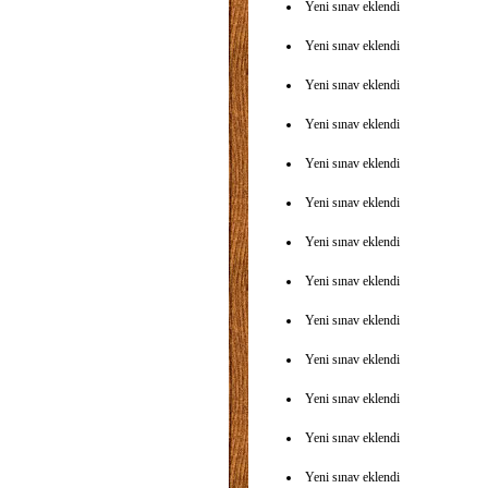
Yeni sınav eklendi
Yeni sınav eklendi
Yeni sınav eklendi
Yeni sınav eklendi
Yeni sınav eklendi
Yeni sınav eklendi
Yeni sınav eklendi
Yeni sınav eklendi
Yeni sınav eklendi
Yeni sınav eklendi
Yeni sınav eklendi
Yeni sınav eklendi
Yeni sınav eklendi