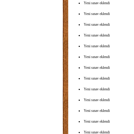
Yeni sınav eklendi
Yeni sınav eklendi
Yeni sınav eklendi
Yeni sınav eklendi
Yeni sınav eklendi
Yeni sınav eklendi
Yeni sınav eklendi
Yeni sınav eklendi
Yeni sınav eklendi
Yeni sınav eklendi
Yeni sınav eklendi
Yeni sınav eklendi
Yeni sınav eklendi