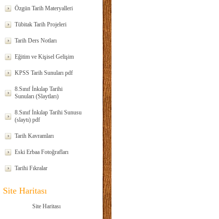
Özgün Tarih Materyalleri
Tübitak Tarih Projeleri
Tarih Ders Notları
Eğitim ve Kişisel Gelişim
KPSS Tarih Sunuları pdf
8.Sınıf İnkılap Tarihi
Sunuları (Slaytları)
8.Sınıf İnkılap Tarihi Sunusu
(slaytı) pdf
Tarih Kavramları
Eski Erbaa Fotoğrafları
Tarihi Fıkralar
Site Haritası
Site Haritası