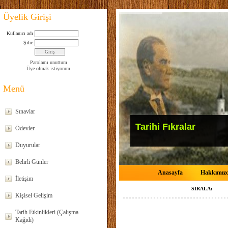
Üyelik Girişi
Kullanıcı adı
Şifre
Parolamı unuttum
Üye olmak istiyorum
Menü
Sınavlar
Tarihi Fıkralar
Ödevler
Duyurular
Belirli Günler
Anasayfa
Hakkımız
İletişim
SIRALA:
Kişisel Gelişim
Tarih Etkinlikleri (Çalışma
Kağıdı)