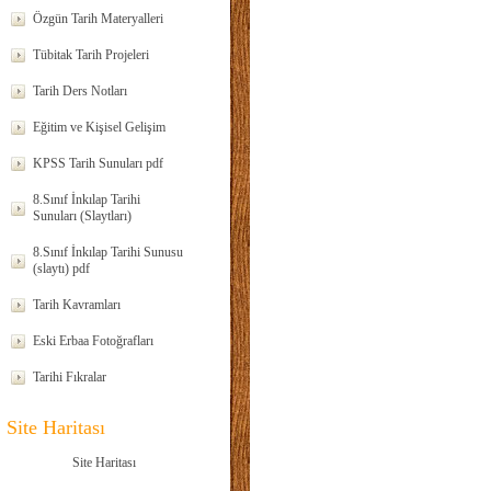
Özgün Tarih Materyalleri
Tübitak Tarih Projeleri
Tarih Ders Notları
Eğitim ve Kişisel Gelişim
KPSS Tarih Sunuları pdf
8.Sınıf İnkılap Tarihi
Sunuları (Slaytları)
8.Sınıf İnkılap Tarihi Sunusu
(slaytı) pdf
Tarih Kavramları
Eski Erbaa Fotoğrafları
Tarihi Fıkralar
Site Haritası
Site Haritası