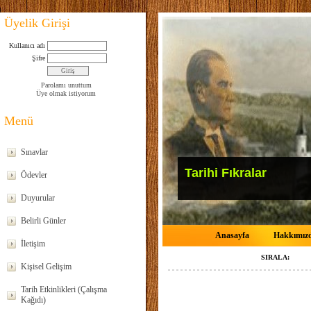
Üyelik Girişi
Kullanıcı adı
Şifre
Parolamı unuttum
Üye olmak istiyorum
Menü
Sınavlar
Tarihi Fıkralar
Ödevler
Duyurular
Belirli Günler
Anasayfa
Hakkımız
İletişim
SIRALA:
Kişisel Gelişim
Tarih Etkinlikleri (Çalışma
Kağıdı)