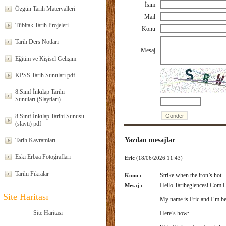
İsim
Özgün Tarih Materyalleri
Mail
Tübitak Tarih Projeleri
Konu
Tarih Ders Notları
Mesaj
Eğitim ve Kişisel Gelişim
KPSS Tarih Sunuları pdf
8.Sınıf İnkılap Tarihi
Sunuları (Slaytları)
8.Sınıf İnkılap Tarihi Sunusu
(slaytı) pdf
Yazılan mesajlar
Tarih Kavramları
Eski Erbaa Fotoğrafları
Eric
(18/06/2026 11:43)
Tarihi Fıkralar
Strike when the iron’s hot
Konu :
Hello Tariheglencesi Com 
Mesaj :
Site Haritası
My name is Eric and I’m bet
Site Haritası
Here’s how: