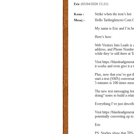
Eric
(05/04/2026 15:21)
Strike when the iron’s hot
Konu :
Hello Tariheglencesi Com 
Mesaj :
My name is Eric and I’m bet
Here’s how:
Web Visitors Into Leads is 
address, and Phone Number. I
while they’re still there at
Visit https://blastleadgene
it works and even give it a
Plus, now that you’ve got 
start a text (SMS) convers
5 minutes is 100 times more
The new text messaging feat
doing? notes to build a rela
Everything I’ve just describ
Visit https://blastleadgene
potentially converting up to
Eric
PS: Studies show that 70% o