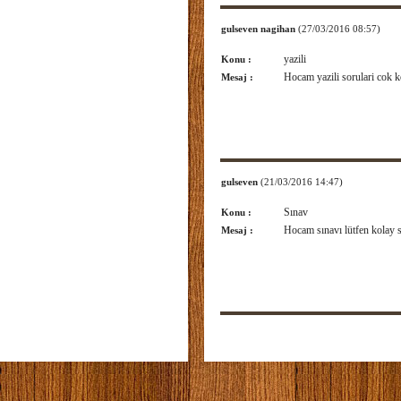
gulseven nagihan
(27/03/2016 08:57)
yazili
Konu :
Hocam yazili sorulari cok ko
Mesaj :
gulseven
(21/03/2016 14:47)
Sınav
Konu :
Hocam sınavı lütfen kolay s
Mesaj :