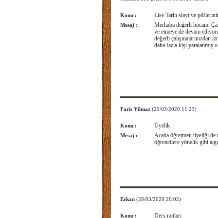
Lise Tarih slayt ve pdflerin
Konu :
Merhaba değerli hocam. Çalı
Mesaj :
ve etmeye de devam ediyoru
değerli çalışmalarınızdan i
daha fazla kişi yaralanmış 
Faris Yilmaz
(29/03/2020 11:23)
Üyelik
Konu :
Acaba öğretmen üyeliği de 
Mesaj :
öğrencilere yönelik gibi algı
Erkan
(28/03/2020 20:02)
Ders notları
Konu :