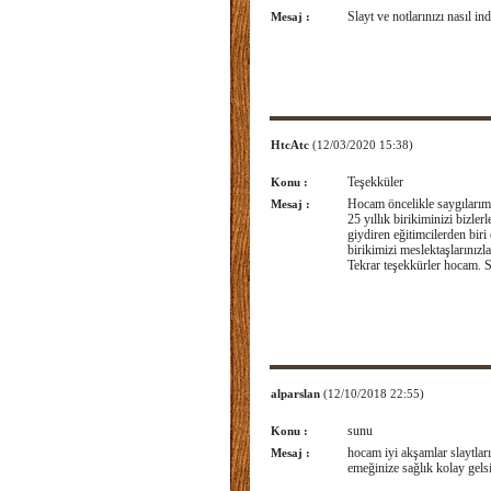
Slayt ve notlarınızı nasıl ind
Mesaj :
HtcAtc
(12/03/2020 15:38)
Teşekküler
Konu :
Hocam öncelikle saygıları
Mesaj :
25 yıllık birikiminizi bizler
giydiren eğitimcilerden bir
birikimizi meslektaşlarınızl
Tekrar teşekkürler hocam. S
alparslan
(12/10/2018 22:55)
sunu
Konu :
hocam iyi akşamlar slaytları
Mesaj :
emeğinize sağlık kolay gels