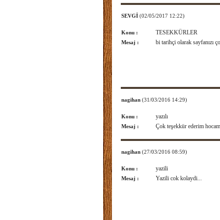
SEVGİ
(02/05/2017 12:22)
TESEKKÜRLER
Konu :
bi tarihçi olarak sayfanızı 
Mesaj :
nagihan
(31/03/2016 14:29)
yazılı
Konu :
Çok teşekkür ederim hocam 
Mesaj :
nagihan
(27/03/2016 08:59)
yazili
Konu :
Yazili cok kolaydi...
Mesaj :