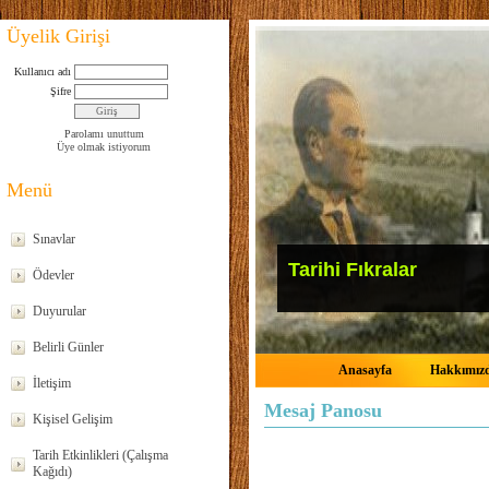
Üyelik Girişi
Kullanıcı adı
Şifre
Parolamı unuttum
Üye olmak istiyorum
Menü
Sınavlar
Tarihi Fıkralar
Ödevler
Duyurular
Belirli Günler
Anasayfa
Hakkımız
İletişim
Mesaj Panosu
Kişisel Gelişim
Tarih Etkinlikleri (Çalışma
Kağıdı)