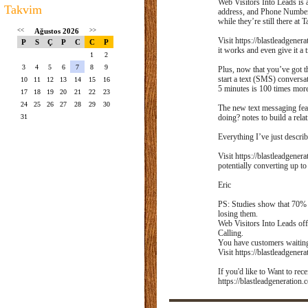
Web Visitors Into Leads is 
Takvim
address, and Phone Number. I
while they’re still there at
<<
Ağustos 2026
>>
Visit https://blastleadgene
P
S
Ç
P
C
C
P
it works and even give it a
1
2
3
4
5
6
7
8
9
Plus, now that you’ve got 
start a text (SMS) convers
10
11
12
13
14
15
16
5 minutes is 100 times more
17
18
19
20
21
22
23
24
25
26
27
28
29
30
The new text messaging feat
31
doing? notes to build a rela
Everything I’ve just describ
Visit https://blastleadgene
potentially converting up to
Eric
PS: Studies show that 70% o
losing them.
Web Visitors Into Leads off
Calling.
You have customers waiting
Visit https://blastleadgener
If you'd like to Want to re
https://blastleadgeneratio