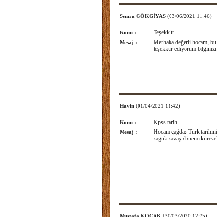
Semra GÖKGİYAS
(03/06/2021 11:46)
Teşekkür
Konu :
Merhaba değerli hocam, bu 
Mesaj :
teşekkür ediyorum bilginizi 
Havin
(01/04/2021 11:42)
Kpss tarih
Konu :
Hocam çağdaş Türk tarihini
Mesaj :
saguk savaş dönemi küresel
Mustafa KOÇAK
(30/03/2020 12:25)