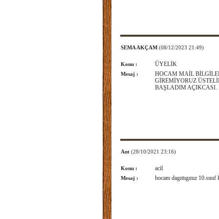
SEMA AKÇAM
(08/12/2023 21:49)
ÜYELİK
Konu :
HOCAM MAİL BİLGİLER
Mesaj :
GİREMİYORUZ ÜSTELİ
BAŞLADIM AÇIKCASI. B
Ant
(28/10/2021 23:16)
acil
Konu :
hocam dagıttıgınız 10.sınıf
Mesaj :