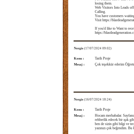
losing them.
Web Visitors Into Leads off
Calling.
You have customers waiting
Visit https://blastleadgener
If you'd like to Want to re
https://blastleadgeneratio
Nergis
(17/07/2024 09:02)
Tarih Proje
Konu :
Çok teşekkür ederim Öğre
Mesaj :
Nergis
(16/07/2024 18:24)
Tarih Proje
Konu :
Hocam merhabalar. Sayfanızı
Mesaj :
rehberlik edecek bir ışık gi
ben de sizin gibi bilgi ve t
yazınızı çok beğendim. Bu 