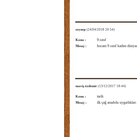
zeynep
(24/04/2018 20:54)
9.sınıf
Konu :
hocam 9 sınıf kadim dünyad
Mesaj :
maviş özdemir
(13/12/2017 18:44)
tarih
Konu :
ilk çağ anadolu uygarlıkları 
Mesaj :