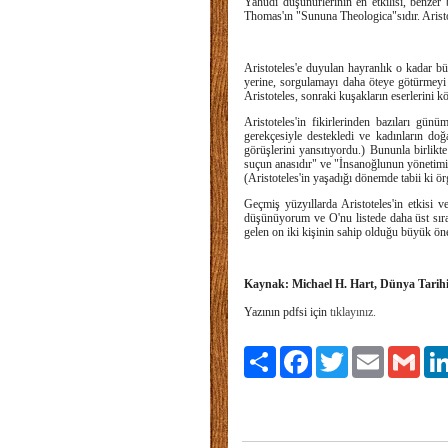
Yahudi düşünürlerinin en etkilisi, benzer
Thomas'ın "Sununa Theologica"sıdır. Aristote
Aristoteles'e duyulan hayranlık o kadar bü
yerine, sorgulamayı daha öteye götürmeyi
Aristoteles, sonraki kuşakların eserlerini
Aristoteles'in fikirlerinden bazıları gün
gerekçesiyle destekledi ve kadınların doğa
görüşlerini yansıtıyordu.) Bununla birlikt
suçun anasıdır" ve "İnsanoğlunun yönetimi ü
(Aristoteles'in yaşadığı dönemde tabii ki ö
Geçmiş yüzyıllarda Aristoteles'in etkisi 
düşünüyorum ve O'nu listede daha üst sır
gelen on iki kişinin sahip olduğu büyük ön
Kaynak: Michael H. Hart, Dünya Tarihin
Yazının pdfsi için
tıklayınız.
Paylaş
Facebook
Twitter
Email
Gmai