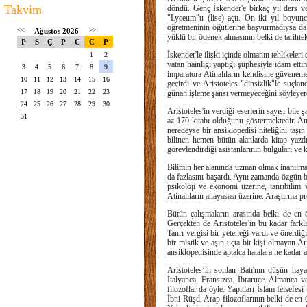
Takvim
döndü. Genç İskender'e birkaç yıl ders ve
"Lyceum"u (lise) açtı. On iki yıl boyunc
öğretmeninin öğütlerine başvurmadıysa da a
<<
Ağustos 2026
>>
yüklü bir ödenek almasının belki de tarihtek
P
S
Ç
P
C
C
P
İskender'le ilişki içinde olmanın tehlikeleri
1
2
vatan hainliği yaptığı şüphesiyle idam etti
3
4
5
6
7
8
9
imparatora Atinalıların kendisine güvenem
10
11
12
13
14
15
16
geçirdi ve Aristoteles "dinsizlik"le suçlan
17
18
19
20
21
22
23
günah işleme şansı vermeyeceğini söyleye
24
25
26
27
28
29
30
Aristoteles'in verdiği eserlerin sayısı bile
31
az 170 kitabı olduğunu göstermektedir. Anca
neredeyse bir ansiklopedisi niteliğini taşır
bilinen hemen bütün alanlarda kitap yazdı
görevlendirdiği asistanlarının bulguları ve 
Bilimin her alanında uzman olmak inanılmaz
da fazlasını başardı. Aynı zamanda özgün bi
psikoloji ve ekonomi üzerine, tanrıbilim v
Atinalıların anayasası üzerine. Araştırma pro
Bütün çalışmaların arasında belki de en ö
Gerçekten de Aristoteles'in bu kadar fark
Tanrı vergisi bir yeteneği vardı ve önerdiği
bir mistik ve aşın uçta bir kişi olmayan A
ansiklopedisinde aptalca hatalara ne kadar
Aristoteles’in sonlan Batı'nın düşün haya
İtalyanca, Fransızca. İbraruce. Almanca ve
filozoflar da öyle. Yapıtları İslam felsefe
İbni Rüşd, Arap filozoflarının belki de en 