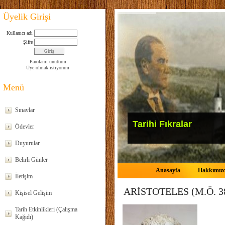
Üyelik Girişi
Kullanıcı adı
Şifre
Parolamı unuttum
Üye olmak istiyorum
Menü
Sınavlar
Tarihi Fıkralar
Ödevler
Duyurular
Belirli Günler
Anasayfa
Hakkımız
İletişim
ARİSTOTELES (M.Ö. 3
Kişisel Gelişim
Tarih Etkinlikleri (Çalışma
Kağıdı)