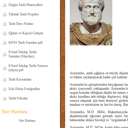
Özgün Tarih Materyalleri
Tübitak Tarih Projeleri
Tarih Ders Notları
Eğitim ve Kişisel Gelişim
KPSS Tarih Sunuları pdf
8.Sınıf İnkılap Tarihi
Sunuları (Slaytları)
8.Sınıf İnkılap Tarihi Sunusu
(slaytı) pdf
Aristoteles, antik çağların en büyük düşün
ve bilime sayılamayacak kadar çok katkıda
Tarih Kavramları
Aristoteles'in görüşlerinden birçoğunun b
akılcı (rasyonel) yaklaşımdır. Aristotel
Eski Erbaa Fotoğrafları
uygun konular olduğuna ilişkin bir tutum, ev
akılcı kurallara tabi olduğu düşüncesi, do
Tarihi Fıkralar
sonuca ulaşmak için hem deneysel gözleml
inanlara ve mistisizme ay kın bu duruş, Batı
Site Haritası
Aristoteles, M.Ö. 384'te, Makedonya'd
akademisinde öğrenim görmek üzere Atina
babasından dolayı biyoloji ve "uygulamalı bil
Site Haritası
Aristoteles, M.Ö. 342'de, kralın daha son