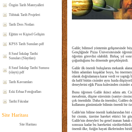
Özgün Tarih Materyalleri
Tübitak Tarih Projeleri
Tarih Ders Notları
Eğitim ve Kişisel Gelişim
KPSS Tarih Sunuları pdf
Galile; bilimsel yöntemin gelişmesinde büy
Gençliğinde Pizza Üniversitesinde öğrenim
8.Sınıf İnkılap Tarihi
öğretim görevlisi olabildi. Birkaç yıl so
Sunuları (Slaytları)
çoğunluğunu bu dönemde gerçekleştirdi.
8.Sınıf İnkılap Tarihi Sunusu
Galile ilk önemli buluşlarını mekanik alanın
(slaytı) pdf
bilim adamları kuşaklar boyu, bu önermeyi
olarak doğrulamaya karar verdi ve yaptığı 
da hafif bütün cisimler aynı hızda düşüyorl
Tarih Kavramları
deneylerini eğik Pizza kulesinden cisimler 
Eski Erbaa Fotoğrafları
Bunu öğrenen Galile ikinci adımı attı. Ci
mesafenin, düşme süresinin (saniye cinsind
çok önemlidir. Daha da önemlisi, Galileo d
Tarihi Fıkralar
kullanımı günümüzde bilimin önemli bir özel
Galile'nin bilime önemli katkılarından bir
Site Haritası
bir cismin, üzerine hareket ettirici bir 
Galile'nin deneyleri bu genel inanan hatalı 
Site Haritası
sonsuza kadar bu hareketini sürdürebilirdi.
önemli ilke, fiziğin hayati ilkelerinden biridi