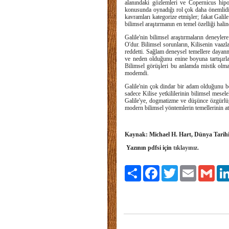
alanındaki gözlemleri ve Copernicus hipot
konusunda oynadığı rol çok daha önemlidir, 
kavramları kategorize etmişler; fakat Gali
bilimsel araştırmanın en temel özelliği halin
Galile'nin bilimsel araştırmaların deneyle
O'dur. Bilimsel sorunların, Kilisenin vaazl
reddetti. Sağlam deneysel temellere dayan
ve neden olduğunu enine boyuna tartışırlar
Bilimsel görüşleri bu anlamda mistik olm
modemdi.
Galile'nin çok dindar bir adam olduğunu b
sadece Kilise yetkililerinin bilimsel mesele
Galile'ye, dogmatizme ve düşünce özgürlüğü
modern bilimsel yöntemlerin temellerinin at
Kaynak: Michael H. Hart, Dünya Tarihin
Yazının pdfsi için
tıklayınız.
Paylaş
Facebook
Twitter
Email
Gmai