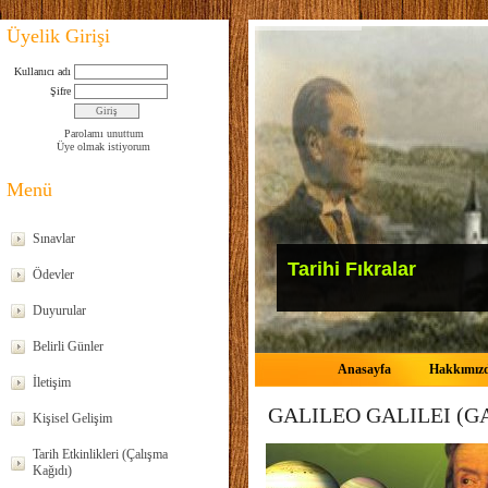
Üyelik Girişi
Kullanıcı adı
Şifre
Parolamı unuttum
Üye olmak istiyorum
Menü
Sınavlar
Tarihi Fıkralar
Ödevler
Duyurular
Belirli Günler
Anasayfa
Hakkımız
İletişim
GALILEO GALILEI (GA
Kişisel Gelişim
Tarih Etkinlikleri (Çalışma
Kağıdı)