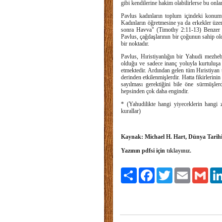
gibi kendilerine hakim olabilirlerse bu onla
Pavlus kadınların toplum içindeki konumu 
Kadınların öğretmesine ya da erkekler üze
sonra Havva" (Timothy 2:11-13) Benzer fik
Pavlus, çağdaşlarının bir çoğunun sahip ol
bir noktadır.
Pavlus, Hıristiyanlığın bir Yahudi mezheb
olduğu ve sadece inanç yoluyla kurtuluşa 
etmektedir. Ardından gelen tüm Hıristiyan 
derinden etkilenmişlerdir. Hatta fikirlerini
sayılması gerektiğini bile öne sürmüşlerd
hepsinden çok daha engindir.
* (Yahudilikte hangi yiyeceklerin hangi z
kurallar)
Kaynak: Michael H. Hart, Dünya Tarihin
Yazının pdfsi için
tıklayınız.
Paylaş
Facebook
Twitter
Email
Gmai