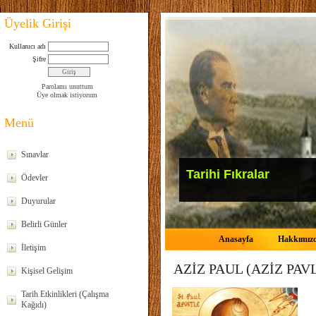
Üyelik Girişi
Kullanıcı adı
Şifre
Parolamı unuttum
Üye olmak istiyorum
Menü
Sınavlar
Tarihi Fıkralar
Ödevler
Duyurular
Belirli Günler
Anasayfa
Hakkımız
İletişim
AZİZ PAUL (AZİZ PAVLUS
Kişisel Gelişim
Tarih Etkinlikleri (Çalışma
Kağıdı)