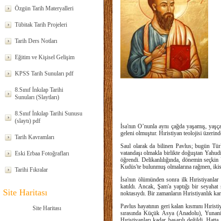
Özgün Tarih Materyalleri
Tübitak Tarih Projeleri
Tarih Ders Notları
Eğitim ve Kişisel Gelişim
KPSS Tarih Sunuları pdf
8.Sınıf İnkılap Tarihi
Sunuları (Slaytları)
8.Sınıf İnkılap Tarihi Sunusu
(slaytı) pdf
İsa'nın O’nunla aynı çağda yaşamış, yaşça
geleni olmuştur. Hıristiyan teolojisi üzerin
Tarih Kavramları
Saul olarak da bilinen Pavlus; bugün Türk
vatandaşı olmakla birlikte doğuştan Yahudi
Eski Erbaa Fotoğrafları
öğrendi. Delikanlılığında, dönemin seçkin
Kudüs'te bulunmuş olmalarına rağmen, ikisi
Tarihi Fıkralar
İsa'nın ölümünden sonra ilk Hıristiyanlar 
katıldı. Ancak, Şam'a yaptığı bir seyaha
Site Haritası
noktasıydı. Bir zamanların Hıristiyanlık kar
Pavlus hayatının geri kalan kısmını Hıristi
Site Haritası
sırasında Küçük Asya (Anadolu), Yunanis
Hıristiyanları kadar başarılı değildi. Hat