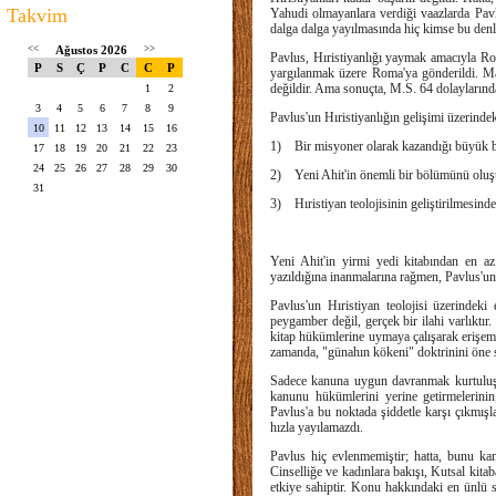
Takvim
Yahudi olmayanlara verdiği vaazlarda Pavlu
dalga dalga yayılmasında hiç kimse bu denl
<<
Ağustos 2026
>>
Pavlus, Hıristiyanlığı yaymak amacıyla R
P
S
Ç
P
C
C
P
yargılanmak üzere Roma'ya gönderildi. Ma
değildir. Ama sonuçta, M.S. 64 dolaylarınd
1
2
3
4
5
6
7
8
9
Pavlus'un Hıristiyanlığın gelişimi üzerindek
10
11
12
13
14
15
16
1) Bir misyoner olarak kazandığı büyük b
17
18
19
20
21
22
23
24
25
26
27
28
29
30
2) Yeni Ahit'in önemli bir bölümünü oluşt
31
3) Hıristiyan teolojisinin geliştirilmesinde
Yeni Ahit'in yirmi yedi kitabından en az
yazıldığına inanmalarına rağmen, Pavlus'un
Pavlus'un Hıristiyan teolojisi üzerindeki
peygamber değil, gerçek bir ilahi varlıktır.
kitap hükümlerine uymaya çalışarak erişemez,
zamanda, "günahın kökeni" doktrinini öne s
Sadece kanuna uygun davranmak kurtuluşa 
kanunu hükümlerini yerine getirmelerinin,
Pavlus'a bu noktada şiddetle karşı çıkmışl
hızla yayılamazdı.
Pavlus hiç evlenmemiştir; hatta, bunu kan
Cinselliğe ve kadınlara bakışı, Kutsal kit
etkiye sahiptir. Konu hakkındaki en ünlü 