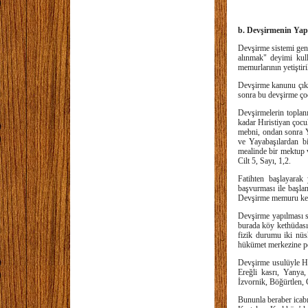
b. Devşirmenin Yapı
Devşirme sistemi gene
alınmak" deyimi kulla
memurlarının yetiştir
Devşirme kanunu çıka
sonra bu devşirme çocu
Devşirmelerin toplanı
kadar Hıristiyan çocu
mebni, ondan sonra Y
ve Yayabaşılardan b
mealinde bir mektup 
Cilt 5, Sayı, 1,2.
Fatihten başlayarak
başvurması ile başlan
Devşirme memuru kend
Devşirme yapılması sır
burada köy kethüdası, 
fizik durumu iki nüsh
hükümet merkezine post
Devşirme usulüyle Hır
Ereğli kasrı, Yanya
İzvornik, Böğürtlen, 
Bununla beraber icabı