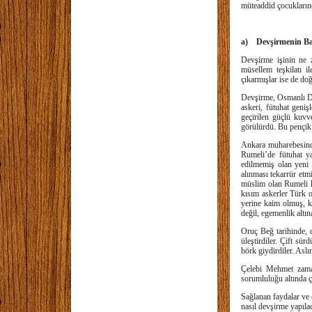
müteaddid çocuklarınd
a) Devşirmenin Baş
Devşirme işinin ne z
müsellem teşkilatı i
çıkarmışlar ise de doğ
Devşirme, Osmanlı De
askeri, fütuhat geniş
geçirilen güçlü kuvve
görülürdü. Bu pençik o
Ankara muharebesind
Rumeli’de fütuhat ya
edilmemiş olan yeni 
alınması tekarrür etm
müslim olan Rumeli ha
kısım askerler Türk 
yerine kaim olmuş, k
değil, egemenlik altın
Oruç Beğ tarihinde, 
üleştirdiler. Çift sür
börk giydirdiler. Asl
Çelebi Mehmet zaman
sorumluluğu altında ç
Sağlanan faydalar ve 
nasıl devşirme yapılac