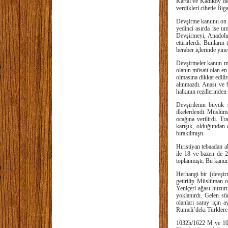
Kartal ve Kadıköy’den
verdikleri cihetle Big
Devşirme kanunu on beş
yedinci asırda ise um
Devşirmeyi, Anadolu
ettirirlerdi. Bunları
beraber içlerinde yin
Devşirmeler kanun muc
olanın müsait olan en 
olmasına dikkat edili
alınmazdı. Anası ve 
halkının rezillerinden
Devşirilenin büyük 
ilkelerdendi. Müslüm
ocağına verilirdi. T
karışık, olduğundan 
bırakılmıştı.
Hıristiyan tebaadan a
ile 18 ve bazen de 2
toplanmıştı. Bu kanun 
Herhangi bir (devşirm
getirilip Müslüman o
Yeniçeri ağası huzuru
yoklanırdı. Gelen sü
olanları saray için 
Rumeli’deki Türklere 
1032h/1622 M ve 1047