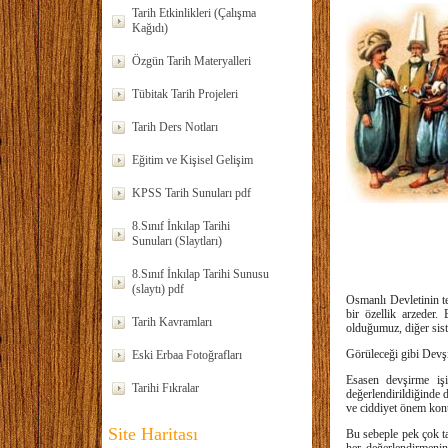
Tarih Etkinlikleri (Çalışma
Kağıdı)
Özgün Tarih Materyalleri
Tübitak Tarih Projeleri
Tarih Ders Notları
Eğitim ve Kişisel Gelişim
KPSS Tarih Sunuları pdf
8.Sınıf İnkılap Tarihi
Sunuları (Slaytları)
8.Sınıf İnkılap Tarihi Sunusu
(slaytı) pdf
Osmanlı Devletinin te
bir özellik arzeder.
Tarih Kavramları
olduğumuz, diğer sist
Görüleceği gibi Devşi
Eski Erbaa Fotoğrafları
Esasen devşirme işi
Tarihi Fıkralar
değerlendirildiğinde d
ve ciddiyet önem konu
Site Haritası
Bu sebeple pek çok ta