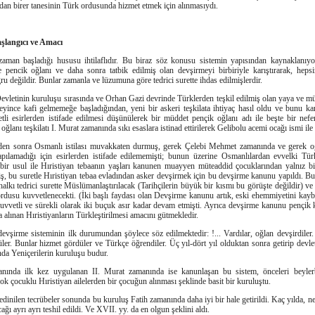
an birer tanesinin Türk ordusunda hizmet etmek için alınmasıydı.
langıcı ve Amacı
aman başladığı hususu ihtilaflıdır. Bu biraz söz konusu sistemin yapısından kaynaklanıyor
le pencik oğlanı ve daha sonra tatbik edilmiş olan devşirmeyi birbiriyle karıştırarak, hep
ru değildir. Bunlar zamanla ve lüzumuna göre tedrici surette ihdas edilmişlerdir.
vletinin kuruluşu sırasında ve Orhan Gazi devrinde Türklerden teşkil edilmiş olan yaya ve mü
leyince kafi gelmemeğe başladığından, yeni bir askeri teşkilata ihtiyaç hasıl oldu ve bunu k
tli esirlerden istifade edilmesi düşünülerek bir müddet pençik oğlanı adı ile beşte bir nefer
ğlanı teşkilatı I. Murat zamanında sıkı esaslara istinad ettirilerek Gelibolu acemi ocağı ismi ile
en sonra Osmanlı istilası muvakkaten durmuş, gerek Çelebi Mehmet zamanında ve gerek oğlu
pılamadığı için esirlerden istifade edilememişti; bunun üzerine Osmanlılardan evvelki Türk
bir usul ile Hıristiyan tebaanın yaşları kanunen muayyen müteaddid çocuklarından yalnız b
iş, bu suretle Hıristiyan tebaa evladından asker devşirmek için bu devşirme kanunu yapıldı. B
lkı tedrici surette Müslümanlaştırılacak (Tarihçilerin büyük bir kısmı bu görüşte değildir) v
ordusu kuvvetlenecekti. (İki başlı faydası olan Devşirme kanunu artık, eski ehemmiyetini ka
uvvetli ve sürekli olarak iki buçuk asır kadar devam etmişti. Ayrıca devşirme kanunu pençik 
a alınan Hıristiyanların Türkleştirilmesi amacını gütmekledir.
devşirme sisteminin ilk durumundan şöylece söz edilmektedir: !... Vardılar, oğlan devşirdile
düler. Bunlar hizmet gördüler ve Türkçe öğrendiler. Üç yıl-dört yıl olduktan sonra getirip devle
ında Yeniçerilerin kuruluşu budur.
ında ilk kez uygulanan II. Murat zamanında ise kanunlaşan bu sistem, önceleri beylerb
ok çocuklu Hıristiyan ailelerden bir çocuğun alınması şeklinde basit bir kuruluştu.
edinilen tecrübeler sonunda bu kuruluş Fatih zamanında daha iyi bir hale getirildi. Kaç yılda, n
ağı ayrı ayrı teshil edildi. Ve XVII. yy. da en olgun şeklini aldı.