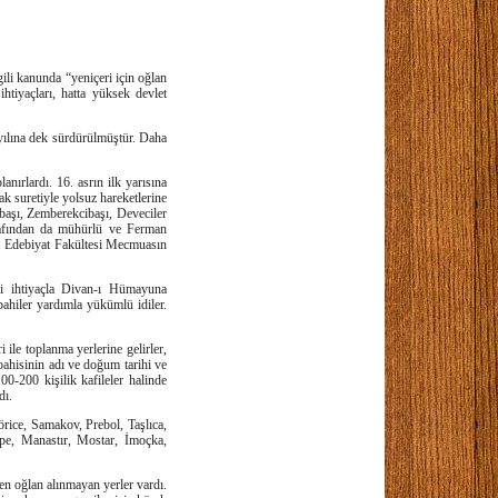
gili kanunda “yeniçeri için oğlan
ihtiyaçları, hatta yüksek devlet
yılına dek sürdürülmüştür. Daha
nırlardı. 16. asrın ilk yarısına
ak suretiyle yolsuz hareketlerine
başı, Zemberekcibaşı, Deveciler
rafından da mühürlü ve Ferman
z. Edebiyat Fakültesi Mecmuasın
iği ihtiyaçla Divan-ı Hümayuna
pahiler yardımla yükümlü idiler.
 ile toplanma yerlerine gelirler,
ipahisinin adı ve doğum tarihi ve
00-200 kişilik kafileler halinde
dı.
örice, Samakov, Prebol, Taşlıca,
spe, Manastır, Mostar, İmoçka,
en oğlan alınmayan yerler vardı.