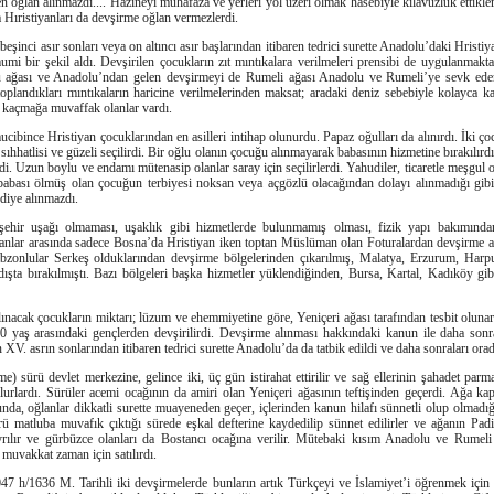
 oğlan alınmazdı.... Hâzineyi muhafaza ve yerleri yol üzeri olmak hasebiyle kılavuzluk ettikler
a Hıristiyanları da devşirme oğlan vermezlerdi.
inci asır sonları veya on altıncı asır başlarından itibaren tedrici surette Anadolu’daki Hristiy
umi bir şekil aldı. Devşirilen çocukların zıt mıntıkalara verilmeleri prensibi de uygulanmak
 ağası ve Anadolu’ndan gelen devşirmeyi de Rumeli ağası Anadolu ve Rumeli’ye sevk ederle
n toplandıkları mıntıkaların haricine verilmelerinden maksat; aradaki deniz sebebiyle kolayca 
e kaçmağa muvaffak olanlar vardı.
ibince Hristiyan çocuklarından en asilleri intihap olunurdu. Papaz oğulları da alınırdı. İki ç
sıhhatlisi ve güzeli seçilirdi. Bir oğlu olanın çocuğu alınmayarak babasının hizmetine bırakılırd
rdi. Uzun boylu ve endamı mütenasip olanlar saray için seçilirlerdi. Yahudiler, ticaretle meşgul
babası ölmüş olan çocuğun terbiyesi noksan veya açgözlü olacağından dolayı alınmadığı gib
 diye alınmazdı.
şehir uşağı olmaması, uşaklık gibi hizmetlerde bulunmamış olması, fizik yapı bakımında
anlar arasında sadece Bosna’da Hristiyan iken toptan Müslüman olan Foturalardan devşirme alı
rabzonlular Serkeş olduklarından devşirme bölgelerinden çıkarılmış, Malatya, Erzurum, Harpu
dışta bırakılmıştı. Bazı bölgeleri başka hizmetler yüklendiğinden, Bursa, Kartal, Kadıköy gib
lınacak çocukların miktarı; lüzum ve ehemmiyetine göre, Yeniçeri ağası tarafından tesbit olunar
0 yaş arasındaki gençlerden devşirilirdi. Devşirme alınması hakkındaki kanun ile daha so
XV. asrın sonlarından itibaren tedrici surette Anadolu’da da tatbik edildi ve daha sonraları orad
e) sürü devlet merkezine, gelince iki, üç gün istirahat ettirilir ve sağ ellerinin şahadet parma
lurlardı. Sürüler acemi ocağının da amiri olan Yeniçeri ağasının teftişinden geçerdi. Ağa k
nda, oğlanlar dikkatli surette muayeneden geçer, içlerinden kanun hilafı sünnetli olup olmadığ
rü matluba muvafık çıktığı sürede eşkal defterine kaydedilip sünnet edilirler ve ağanın Pad
ayrılır ve gürbüzce olanları da Bostancı ocağına verilir. Mütebaki kısım Anadolu ve Rumeli
muvakkat zaman için satılırdı.
 h/1636 M. Tarihli iki devşirmelerde bunların artık Türkçeyi ve İslamiyet’i öğrenmek için 