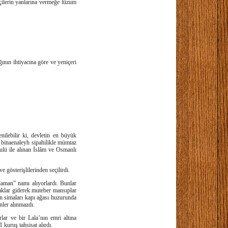
çilerin yanlarına vermeğe lüzum
nın ihtiyacına göre ve yeniçeri
nilebilir ki, devletin en büyük
e binaenaleyh sipahilikle mümtaz
ulü ile alınan İslâm ve Osmanlı
e gösterişlilerinden seçilirdi.
aman” namı alıyorlardı. Bunlar
aklar giderek muteber mansıplar
an simaları kapı ağası huzurunda
enler alınmazdı.
rlar ve bir Lala’nın emri altına
 kuruş tahsisat alırdı.