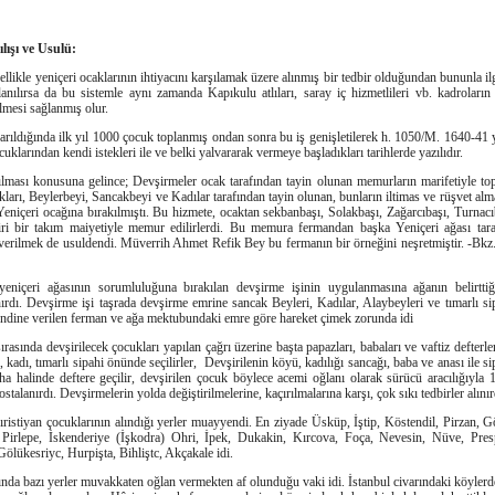
lışı ve Usulü:
llikle yeniçeri ocaklarının ihtiyacını karşılamak üzere alınmış bir tedbir olduğundan bununla il
nılırsa da bu sistemle aynı zamanda Kapıkulu atlıları, saray iç hizmetlileri vb. kadroların 
ilmesi sağlanmış olur.
rıldığında ilk yıl 1000 çocuk toplanmış ondan sonra bu iş genişletilerek h. 1050/M. 1640-41 
klarından kendi istekleri ile ve belki yalvararak vermeye başladıkları tarihlerde yazılıdır.
lması konusuna gelince; Devşirmeler ocak tarafından tayin olunan memurların marifetiyle topla
kları, Beylerbeyi, Sancakbeyi ve Kadılar tarafından tayin olunan, bunların iltimas ve rüşvet alm
eniçeri ocağına bırakılmıştı. Bu hizmete, ocaktan sekbanbaşı, Solakbaşı, Zağarcıbaşı, Turnacı
iri bir takım maiyetiyle memur edilirlerdi. Bu memura fermandan başka Yeniçeri ağası ta
verilmek de usuldendi. Müverrih Ahmet Refik Bey bu fermanın bir örneğini neşretmiştir. -Bk
 yeniçeri ağasının sorumluluğuna bırakılan devşirme işinin uygulanmasına ağanın belirtt
ırdı. Devşirme işi taşrada devşirme emrine sancak Beyleri, Kadılar, Alaybeyleri ve tımarlı si
ine verilen ferman ve ağa mektubundaki emre göre hareket çimek zorunda idi
asında devşirilecek çocukları yapılan çağrı üzerine başta papazları, babaları ve vaftiz defterleri
kadı, tımarlı sipahi önünde seçilirler, Devşirilenin köyü, kadılığı sancağı, baba ve anası ile s
a halinde deftere geçilir, devşirilen çocuk böylece acemi oğlanı olarak sürücü aracılığıyla 1
alanırdı. Devşirmelerin yolda değiştirilmelerine, kaçırılmalarına karşı, çok sıkı tedbirler alınır
istiyan çocuklarının alındığı yerler muayyendi. En ziyade Üsküp, İştip, Köstendil, Pirzan, G
, Pirlepe, İskenderiye (İşkodra) Ohri, İpek, Dukakin, Kırcova, Foça, Nevesin, Nüve, Pre
Gölükesriyc, Hurpişta, Bihliştc, Akçakale idi.
nda bazı yerler muvakkaten oğlan vermekten af olunduğu vaki idi. İstanbul civarındaki köylerd