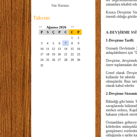
her değerlendirmenin
zamanlara tekabül ede
Site Haritası
Kısaca Devşirme Sist
önemli olduğu görülec
Takvim
<<
Ağustos 2026
>>
P
S
Ç
P
C
C
P
A-DEVŞİRME SSİ
1
2
1-Devşirme Tarifi:
3
4
5
6
7
8
9
Osmanlı Devletinde X
10
11
12
13
14
15
16
anlaşılabilmesi için
17
18
19
20
21
22
23
24
25
26
27
28
29
30
Devşirme, devşirmek 
özere toplanmaları dem
31
Genel olarak Devşirm
kullanılır bir tabirdi
olmuşlardır. Bazı tar
olarak kabul ederler.
2-Devşirme Sistemin
Bilindiği gibi bütün 
savaşlarında hükümda
merkez ordusu, Kapıku
hakanın yüksek otorit
Osmanlılara gelince
kölelerden müteşekki
genişlemesi esirlerd
olduğunda o tarihe ka