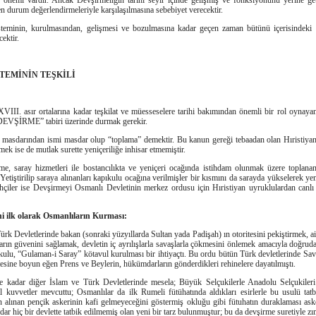
 önemi vardır. Ancak Devşirmeliğin tarihi seyir içinde gelişmiş ve fonksiyonunu yerine geti
n durum değerlendirmeleriyle karşılaşılmasına sebebiyet verecektir.
eminin, kurulmasından, gelişmesi ve bozulmasına kadar geçen zaman bütünü içerisindeki fa
ektir.
TEMİNİN TEŞKİLİ
VIII. asır ortalarına kadar teşkilat ve müesseselere tarihi bakımından önemli bir rol oynay
 “DEVŞİRME” tabiri üzerinde durmak gerekir.
masdarından ismi masdar olup “toplama” demektir. Bu kanun gereği tebaadan olan Hıristiyan 
ek ise de mutlak surette yeniçeriliğe inhisar etmemiştir.
e, saray hizmetleri ile bostancılıkta ve yeniçeri ocağında istihdam olunmak üzere toplanan
r. Yetiştirilip saraya alınanları kapıkulu ocağına verilmişler bir kısmını da sarayda yükselerek ye
ihçiler ise Devşirmeyi Osmanlı Devletinin merkez ordusu için Hıristiyan uyruklulardan canlı 
i ilk olarak Osmanlıların Kurması:
Türk Devletlerinde bakan (sonraki yüzyıllarda Sultan yada Padişah) ın otoritesini pekiştirmek, a
rın güvenini sağlamak, devletin iç ayrılışlarla savaşlarla çökmesini önlemek amacıyla doğru
lu, “Gulaman-i Saray” kötavul kurulması bir ihtiyaçtı. Bu ordu bütün Türk devletlerinde Sava
esine boyun eğen Prens ve Beylerin, hükümdarların gönderdikleri rehinelere dayatılmıştı.
ye kadar diğer İslam ve Türk Devletlerinde mesela; Büyük Selçukilerle Anadolu Selçukiler
l kuvvetler mevcuttu; Osmanlılar da ilk Rumeli fütühatında aldıkları esirlerle bu usulü tatbi
en alınan pençik askerinin kafi gelmeyeceğini göstermiş okluğu gibi fütuhatın duraklaması as
dar hiç bir devlette tatbik edilmemiş olan yeni bir tarz bulunmuştur; bu da devşirme suretiyle z