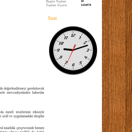
Bugün Toplam
10
Toplam Ziyaret
1434978
Saat
tle değerlendirmeyi gerektirecek
lerle mevcudiyetinden haberdar
 menfi tesirlerinin etkisiyle
 de usûl ve uygulamadaki disiplin
mî tutarlılık çerçevesinde hemen