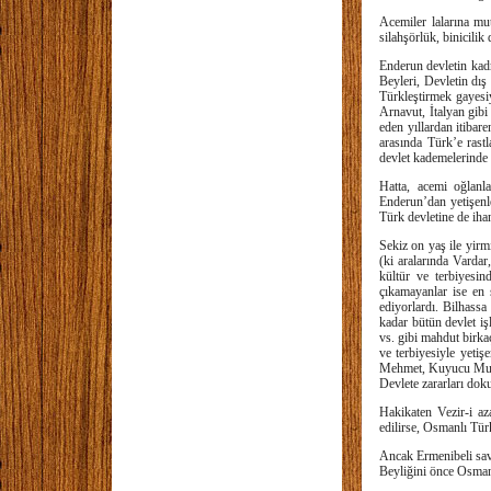
Acemiler lalarına mut
silahşörlük, binicilik 
Enderun devletin kadr
Beyleri, Devletin dış
Türkleştirmek gayesi
Arnavut, İtalyan gib
eden yıllardan itibar
arasında Türk’e ras
devlet kademelerinde
Hatta, acemi oğlanl
Enderun’dan yetişenler
Türk devletine de ihan
Sekiz on yaş ile yirmi
(ki aralarında Varda
kültür ve terbiyesin
çıkamayanlar ise en 
ediyorlardı. Bilhassa
kadar bütün devlet iş
vs. gibi mahdut birkaç
ve terbiyesiyle yet
Mehmet, Kuyucu Murat
Devlete zararları doku
Hakikaten Vezir-i az
edilirse, Osmanlı Tü
Ancak Ermenibeli sav
Beyliğini önce Osmanl