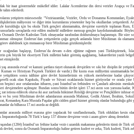
lak bir itaat göstermekle mükellef idiler. Lalalar Acemilerine din dersi verirler Arapça ve Far
de talim ederlerdi.
olarını yetiştiren müessesedir. “Veziriazamlar, Vezirler, Ordu ve Donanma Komutanları, Eyalet
 ilişkilerinin mâliyesini ve diğer ütün kurumlarını yönetenler hep bu okullardan yetişenlerdi.
yle kurulduğu için bu okula Türk gençleri alınmamakta, devşirme suretiyle toplanan Rum, E
i unsurlarla savaşlarda esir edilen muhtelif milletlere mensup gençler kaydolunmaktadır. Böyl
en Osmanlı Devlet Kadroları Türk olmayanlar tarafından doldurulmaya başlanmıştı. Bir süre so
tlanmaz olmuştur. Enderun’dan yetişenlerin çoğu gerçek anlamda birer Müslüman da olamam
 görev alabilmek için mutaaassıp birer Müslüman gözükmüşlerdir.
ar ocağından başlayıp, Enderun’da devam e-den eğitime rağmen yani Türkleştirmek, İslam
in çok büyük bir ekseriyeti Türk milletini hakir görmüş aşağılamış, hakaretlerini yazılı belgeler
et etmişlerdir.
 yaş arasında evsaf ve kanuni şartlara riayet olunarak devşirilen ve sıkı bir disiplin ile yetiştir
r, Kuman ve Hristiyan Peçenek Türkleri de vardır.) Bir kısmı esas milliyetini unutmamakla be
de yetiştikten sonra talihine göre devlet hizmetlerinin en yüksek mertebesine kadar çıkıyo
şerefli ocak olan Kapıkulu, Piyade ve Süvari ocaklarında hizmet görüyorlar ve orada yine 
 on beşinci asır ortalarından itibaren,-yani İstanbul’un fethinden ve Çandarlı ailesinin menku
leri devşirmelere açılmıştır. Bundan sonra bütün devlet işleri 17.nci asrın son yarısına kad
 zat istisna edilecek olursa iki asır zarfında hükümet Reisliği devşirme ve Pençiklilere inhisar 
işen ve bu yeni Müslüman devlet adamlarının arasında Mahmut, Gedik Ahmet, İbrahim, Sokul
, Kemankeş Kara Mustafa Paşalar gibi cidden güzel hizmet görmüş olanlar bulunduğu gibi yuka
nanlar da bilhassa 17.nci asırda az değildi.
amlar arasında milliyet esasına göre yapılacak bir sınıflandırmada, Türk oldukları kesin ola
rk İmparatorluğunda 78 Türk’e karşı 137 dönme devşirme vezir-i azam görev almış demektir.
aşından (1284) İstanbul’un fethine kadar vezir-i azamlık makamına gelenlerin tümü de Türk 
ı devleti, sonra da Osmanlı İmparatorluğu haline getiren kudret ve zeka, Türk kudreti, Türk zek