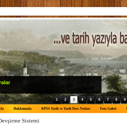
ralar
1
2
3
4
5
6
7
8
9
yfa
Hakkımızda
KPSS Tarih ve Tarih Ders Notları
Foto Galeri
Devşirme Sistemi