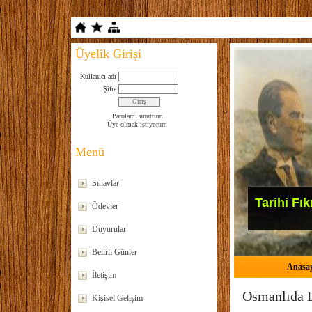
Üyelik Girişi
Kullanıcı adı
Şifre
Parolamı unuttum
Üye olmak istiyorum
Menü
Sınavlar
Tarihi Fık
Ödevler
Duyurular
Belirli Günler
Anasa
İletişim
Osmanlıda 
Kişisel Gelişim