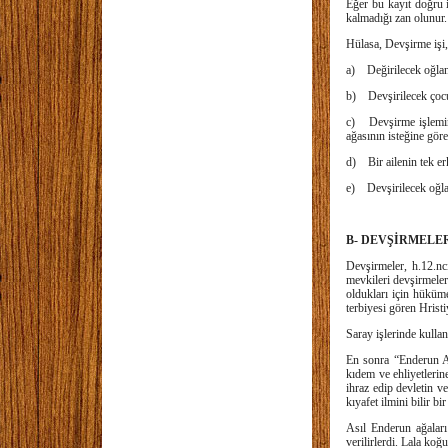
Eğer bu kayıt doğru 
kalmadığı zan olunur.
Hülasa, Devşirme işi
a) Değirilecek oğlanl
b) Devşirilecek çocukl
c) Devşirme işlemini
ağasının isteğine göre
d) Bir ailenin tek er
e) Devşirilecek oğlan
B- DEVŞİRMELER
Devşirmeler, h.12.nc
mevkileri devşirmeler
oldukları için hüküm
terbiyesi gören Hrist
Saray işlerinde kullan
En sonra “Enderun Ağ
kıdem ve ehliyetleri
ihraz edip devletin v
kıyafet ilmini bilir bi
Asıl Enderun ağaları 
verilirlerdi. Lala ko