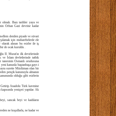
 olmalı. Bazı tarihler yaya ve
sinin Orhan Gazi devrine kadar
sellem denilen piyade ve süvari
arşılamak için muharebelerde ele
 olarak alınan bu esirler ile iş
 bir de ocak kuruldu .
 II. Murat'ın ilk devirlerinde
 ve İslam devletlerinde tatbik
ir tanesinin Osmanlı orudusuna
u yeni kanunla baştanbaşa gayr-i
e aynı surette Müslüman olan bir
ybeden pençik kanunuyla almanın
kanununda olduğu gibi esirlerin
r. Getirip Anadolu Türk kavmine
t kapısında yeniçeri yaptılar. Ak
eyi, sancak beyi ve kadıların
ereden ne koşullarla, ne kadar ve