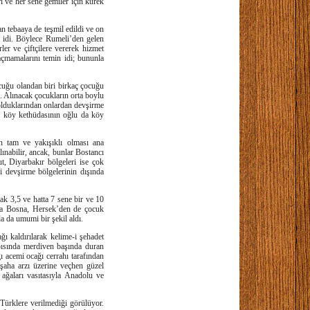
i ve her sene gemiler için kürek
an tebaaya de teşmil edildi ve on
ta idi. Böylece Rumeli’den gelen
r ve çiftçilere vererek hizmet
kaçmamalarını temin idi; bununla
ocuğu olandan biri birkaç çocuğu
ı. Alınacak çocukların orta boylu
 olduklarından onlardan devşirme
i köy kethüdasının oğlu da köy
n tam ve yakışıklı olması ana
nabilir, ancak, bunlar Bostancı
t, Diyarbakır bölgeleri ise çok
i devşirme bölgelerinin dışında
ak 3,5 ve hatta 7 sene bir ve 10
nra Bosna, Hersek’den de çocuk
a da umumi bir şekil aldı.
ğı kaldırılarak kelime-i şehadet
apısında merdiven başında duran
ı acemi ocağı cerrahı tarafından
işaha arzı üzerine veçhen güzel
 ağaları vasıtasıyla Anadolu ve
Türklere verilmediği görülüyor.