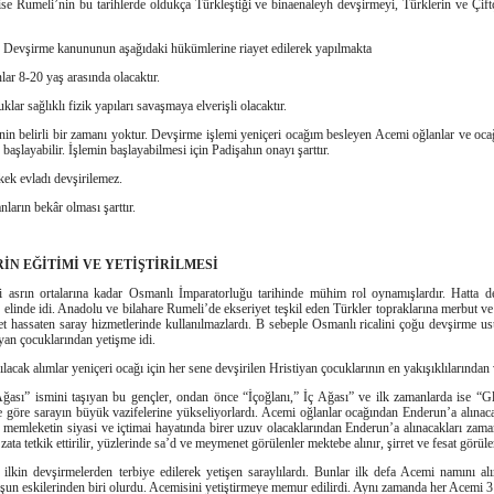
ise Rumeli’nin bu tarihlerde oldukça Türkleştiği ve binaenaleyh devşirmeyi, Türklerin ve Çift
, Devşirme kanununun aşağıdaki hükümlerine riayet edilerek yapılmakta
ar 8-20 yaş arasında olacaktır.
ar sağlıklı fizik yapıları savaşmaya elverişli olacaktır.
n belirli bir zamanı yoktur. Devşirme işlemi yeniçeri ocağım besleyen Acemi oğlanlar ve ocağı
 başlayabilir. İşlemin başlayabilmesi için Padişahın onayı şarttır.
kek evladı devşirilemez.
ların bekâr olması şarttır.
İN EĞİTİMİ VE YETİŞTİRİLMESİ
i asrın ortalarına kadar Osmanlı İmparatorluğu tarihinde mühim rol oynamışlardır. Hatta de
 elinde idi. Anadolu ve bilahare Rumeli’de ekseriyet teşkil eden Türkler topraklarına merbut v
et hassaten saray hizmetlerinde kullanılmazlardı. B sebeple Osmanlı ricalini çoğu devşirme us
iyan çocuklarından yetişme idi.
ılacak alımlar yeniçeri ocağı için her sene devşirilen Hristiyan çocuklarının en yakışıklılarından v
ası” ismini taşıyan bu gençler, ondan önce “İçoğlanı,” İç Ağası” ve ilk zamanlarda ise “Gl
ne göre sarayın büyük vazifelerine yükseliyorlardı. Acemi oğlanlar ocağından Enderun’a alınac
e memleketin siyasi ve içtimai hayatında birer uzuv olacaklarından Enderun’a alınacakları zam
r zata tetkik ettirilir, yüzlerinde sa’d ve meymenet görülenler mektebe alınır, şirret ve fesat görül
ilkin devşirmelerden terbiye edilerek yetişen saraylılardı. Bunlar ilk defa Acemi namını alı
ğuşun eskilerinden biri olurdu. Acemisini yetiştirmeye memur edilirdi. Aynı zamanda her Acemi 31