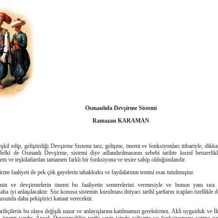
Osmanlıda Devşirme Sistemi
Ramazan KARAMAN
şkil edip, geliştirdiği Devşirme Sistemi tarz, gelişme, önemi ve fonksiyonları itibariyle, dikka
 Belki de Osmanlı Devşirme, sistemi diye adlandırılmasının sebebi tarihte kısmî benzerlik
em ve teşkilatlardan tamamen farklı bir fonksiyona ve tesire sahip olduğundandır.
rme faaliyeti ile pek çök gayelerin tahakkuku ve faydalarının temini esas tutulmuştur.
nin ve devşirmelerin önemi bu faaliyetin semerelerini vermesiyle ve bunun yanı sıra da
aha iyi anlaşılacaktır. Söz konusu sistemin kurulması ihtiyacı tarihî şartların icapları özellikle
sunda daha pekiştirici kanaat verecektir.
rihçilerin bu olaya değişik nazar ve anlayışlarına katılmamızı gerektirmez. Akli uygunluk ve İl