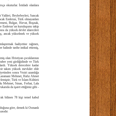
sça okuturlar. İstidadı olanlara
 Valileri, Beylerbeyleri, Sancak
 Ancak Enderun, Türk olmayanları
rmeni, Bulgar, Hırvat, Boşnak,
ece Enderun’un kuruluşunu takip
nra da yüksek devlet idarecileri
ış, ancak yükselmek ve yüksek
laştırmak faaliyetine rağmen,
 halinde tarihe intikal ettirmiş,
ilmiş olan Hristiyan çocuklarının
raber yeni girdiğidinde ve Türk
rlardı. Yüksek derecelere kadar
bir takım yüksek mevkiler elde
biyetinden sonra Veziri azamlığa
ar, Karamani Mehmet, Hafız Ahmet
eylemiştir; Türk ve İslam Kültürü
lu Mehmet, Sinan, Ferhat, Lala
rıda da işaret ettiğimiz gibi -
rak bilinen 78 kişi temel kabul
olduğuna göre, demek ki Osmanlı
asıdır.