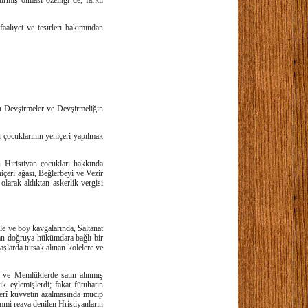
rmiş olması özelliği de; farklı
aliyet ve tesirleri bakımından
an Devşirmeler ve Devşirmeliğin
çocuklarının yeniçeri yapılmak
 Hıristiyan çocukları hakkında
niçeri ağası, Beğlerbeyi ve Vezir
olarak aldıktan askerlik vergisi
ile ve boy kavgalarında, Saltanat
dan doğruya hükümdara bağlı bir
şlarda tutsak alınan kölelere ve
i ve Memlüklerde satın alınmış
k eylemişlerdi; fakat fütuhatın
kerî kuvvetin azalmasında mucip
ımmi reaya denilen Hristiyanların