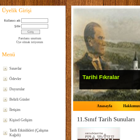
Üyelik Girişi
Kullanıcı adı
Şifre
Parolamı unuttum
Üye olmak istiyorum
Menü
Sınavlar
Tarihi Fıkralar
Ödevler
Duyurular
Belirli Günler
Anasayfa
Hakkımız
İletişim
11.Sınıf Tarih Sunuları
Kişisel Gelişim
Tarih Etkinlikleri (Çalışma
Kağıdı)