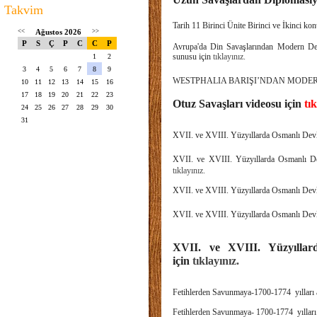
Takvim
Tarih 11 Birinci Ünite Birinci ve İkinci k
<<
Ağustos 2026
>>
P
S
Ç
P
C
C
P
Avrupa'da Din Savaşlarından Mode
sunusu için
tıklayınız.
1
2
3
4
5
6
7
8
9
WESTPHALIA BARIŞI’NDAN MODERN 
10
11
12
13
14
15
16
17
18
19
20
21
22
23
Otuz Savaşları videosu için
tık
24
25
26
27
28
29
30
31
XVII. ve XVIII. Yüzyıllarda Osmanlı Devle
XVII. ve XVIII. Yüzyıllarda Osmanlı Dev
tıklayınız.
XVII. ve XVIII. Yüzyıllarda Osmanlı Devle
XVII. ve XVIII. Yüzyıllarda Osmanlı Devle
XVII. ve XVIII. Yüzyıllard
için
tıklayınız.
Fetihlerden Savunmaya-1700-1774 yılları a
Fetihlerden Savunmaya- 1700-1774 yılları 