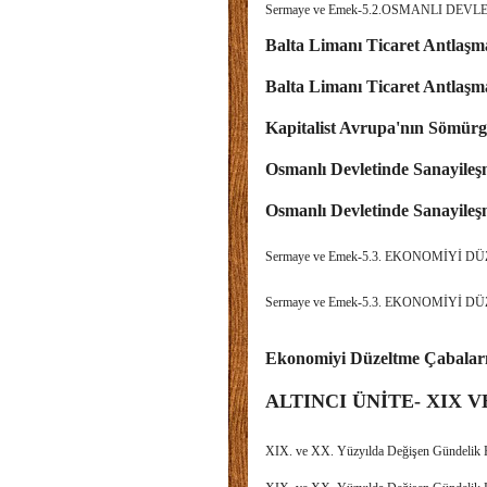
Sermaye ve Emek-5.2.OSMANLI DEVL
Balta Limanı Ticaret Antlaşma
Balta Limanı Ticaret Antlaşm
Kapitalist Avrupa'nın Sömürgec
Osmanlı Devletinde Sanayileş
Osmanlı Devletinde Sanayileş
Sermaye ve Emek-5.3. EKONOMİYİ DÜ
Sermaye ve Emek-5.3. EKONOMİYİ DÜ
Ekonomiyi Düzeltme Çabaları
ALTINCI ÜNİTE- XIX 
XIX. ve XX. Yüzyılda Değişen Günde