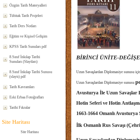
Özgün Tarih Materyalleri
Tübitak Tarih Projeleri
Tarih Ders Notları
Eğitim ve Kişisel Gelişim
KPSS Tarih Sunuları pdf
BİRİNCİ ÜNİTE-DEĞİŞ
8.Sınıf İnkılap Tarihi
Sunuları (Slaytları)
8.Sınıf İnkılap Tarihi Sunusu
Uzun Savaşlardan Diplomasiye sunusu içi
(slaytı) pdf
p
Uzun Savaşlardan Diplomasiye sunusu
Tarih Kavramları
Avusturya İle Uzun Savaşlar 
Eski Erbaa Fotoğrafları
Hotin Seferi ve Hotin Antlaşm
Tarihi Fıkralar
1663-1664 Omanlı Avusturya S
Site Haritası
İlk Osmanlı Rus Savaşı (Çehri
Site Haritası
Uzun Savaşlardan Diplomasiy