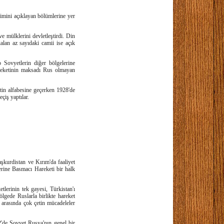
işimini açıklayan bölümlerine yer
ve mülklerini devletleştirdi. Din
alan az sayıdaki camii ise açık
 Sovyetlerin diğer bölgelerine
hareketinin maksadı Rus olmayan
atin alfabesine geçerken 1928'de
çiş yaptılar.
kurdistan ve Kırım'da faaliyet
erine Basmacı Hareketi bir halk
lerinin tek gayesi, Türkistan'ı
lgede Ruslarla birlikte hareket
arasında çok çetin mücadeleler
2'de Sovyet Rusya'nın genel bir