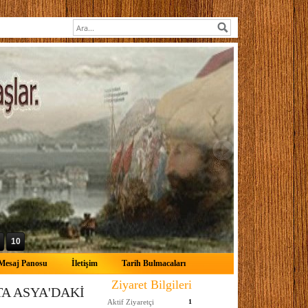
10
Mesaj Panosu
İletişim
Tarih Bulmacaları
Ziyaret Bilgileri
TA ASYA'DAKİ
Aktif Ziyaretçi
1