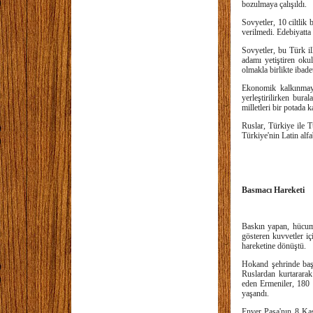
bozulmaya çalışıldı.
Sovyetler, 10 ciltlik 
verilmedi. Edebiyatta 
Sovyetler, bu Türk ill
adamı yetiştiren oku
olmakla birlikte ibade
Ekonomik kalkınmayı 
yerleştirilirken bur
milletleri bir potada 
Ruslar, Türkiye ile T
Türkiye'nin Latin alfa
Basmacı Hareketi
Baskın yapan, hücum 
gösteren kuvvetler i
hareketine dönüştü.
Hokand şehrinde başl
Ruslardan kurtararak
eden Ermeniler, 180 
yaşandı.
Enver Paşa'nın 8 Kas