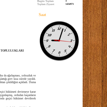
Bugün Toplam
3
Toplam Ziyaret
1434971
Saat
E TOPLULUKLARI
aha da ağırlaşması, yolsuzluk ve
attığı grev kısa sürede yayıldı.
httan çekildiğini açıkladı. Duma
geçici hükümeti devirmeye karar
aygınlaşmış, ordudan kaçanların
unda geçici hükümet devrilerek