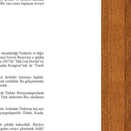
. Bir süre sonra başlayan Sovyet
 desteklediği Türklerin ve diğer
u karar Sovyet Rusya'nın o günkü
m 1917'de "İdil-Ural Devleti"ni;
manlar Kongresi"nde de "Özerk
ız devletler kurmaya başladı.
k verilebilir. Bu gelişmelerden
neldi.
ak Türkler Hristiyanlaştırılarak
. Türk ailelerinin Rus okullarına
ndı. Ardından Türkistan beş ayrı
yaygınlaştırıldı. Özbek, Kazak,
ir şekilde bahsedildi. Böylece
uları ortaya çıkarılarak birlik!