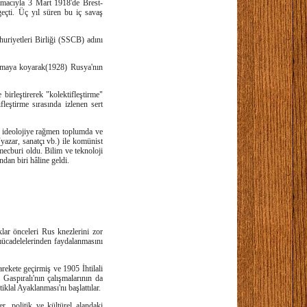
macıyla 3 Mart 1918'de Brest-
geçti. Üç yıl süren bu iç savaş
riyetleri Birliği (SSCB) adını
ulamaya koyarak(1928) Rusya'nın
irleştirerek "kolek­tifleştirme"
fleştirme sırasında izlenen sert
î ideolojiye rağmen toplumda ve
(yazar, sanatçı vb.) ile komünist
mecburi oldu. Bilim ve teknoloji
an biri hâline geldi.
lar önceleri Rus knezlerini zor
müca­delelerinden faydalanmasını
rekete geçirmiş ve 1905 İhtilali
 Gaspıralı'nın çalışmalarının da
klal Ayaklanması'nı başlattılar.
, politik ve kültürel alandaki