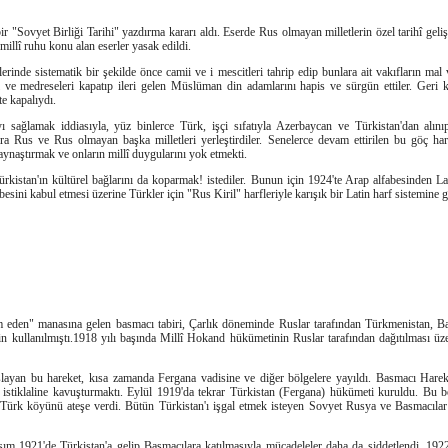
bir "Sovyet Birliği Tarihi" yazdırma kararı aldı. Eserde Rus olmayan milletlerin özel tarihî gel
millî ruhu konu alan eserler yasak edildi.
erinde sistematik bir şekilde önce camii ve i mescitleri tahrip edip bunlara ait vakıfların mal 
l ve medreseleri kapatıp ileri gelen Müslüman din adamlarını hapis ve sürgün ettiler. Geri k
te kapalıydı.
sağlamak iddiasıyla, yüz binlerce Türk, işçi sıfatıyla Azerbaycan ve Türkistan'dan alınıp
alara Rus ve Rus olmayan başka milletleri yerleştirdiler. Senelerce devam ettirilen bu göç 
kaynaştırmak ve onların millî duygularını yok etmekti.
ürkistan'ın kültürel bağlarını da koparmak! istediler. Bunun için 1924'te Arap alfabesinden L
besini kabul etmesi üzerine Türkler için "Rus Kiril" harfleriyle karışık bir Latin harf sistemine ge
eden" manasına gelen basmacı tabiri, Çarlık döneminde Ruslar tarafından Türkmenistan, Baş
çin kullanılmıştı.1918 yılı başında Millî Hokand hükümetinin Ruslar tarafından dağıtılması üz
ayan bu hareket, kısa zamanda Fergana vadisine ve diğer bölgelere yayıldı. Basmacı Hareket
 istiklaline kavuşturmaktı. Eylül 1919'da tekrar Türkistan (Fergana) hükümeti kuruldu. Bu bö
Türk köyünü ateşe verdi. Bütün Türkistan'ı işgal etmek isteyen Sovyet Rusya ve Basmacılar 
ım 1921'de Türkistan'a gelip Basmacılara katılmasıyla mücadeleler daha da şiddetlendi. 192