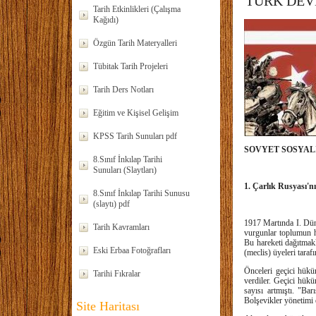
TÜRK DEV
Tarih Etkinlikleri (Çalışma
Kağıdı)
Özgün Tarih Materyalleri
Tübitak Tarih Projeleri
Tarih Ders Notları
Eğitim ve Kişisel Gelişim
KPSS Tarih Sunuları pdf
SOVYET SOSYAL
8.Sınıf İnkılap Tarihi
Sunuları (Slaytları)
1. Çarlık Rusyası'nın
8.Sınıf İnkılap Tarihi Sunusu
(slaytı) pdf
1917 Martında I. Düny
Tarih Kavramları
vurgunlar toplumun he
Bu hareketi dağıtmakl
Eski Erbaa Fotoğrafları
(meclis) üyeleri taraf
Önceleri geçici hükü
Tarihi Fıkralar
verdiler. Geçici hük
sayısı artmıştı. "Ba
Bolşevikler yönetimi 
Site Haritası