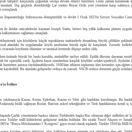
prak talepleri karşısında çoğunluk savaşa devam etmeyi önerirken Lenin zaman kazanmak a
 imzaladı. Dış güçlerin desteklediği Çar yanlısı Beyaz Ordu yeni yönetime karşı saldırıya 
le sonuçlandı.
s İmparatorluğu federasyona dönüştürüldü ve devlet 1 Ocak 1923'te Sovyet Sosyalist Cumhu
mü ile iktidar mücadelesini kazanan Joseph Stalin, birinci beş yıllık kalkınma planını uyg
a kalkınmasını sağlamayı amaçladı.
kleştirmek için köylülerin küçük topraklarını makinelerle donatılmış büyük çiftlikler şeklinde b
rımsal alandaki bu uygulamalar köylü tarafından büyük tepki ile karşılandı. Zorunlu kollekti
on civarında köylünün ölümüne ve tarımsal üretimde düşüşe neden oldu.
lum üstünde büyük bir baskı kuruldu, muhalifler tasfiye edildi. Eşitlik ilkesine dayanan resm
k bir eşitsizlik vardı. İşçilerin hayat standardına karşılık köylüler sefalet içindeydi. Aydınlar 
rçok hizmetten parasız faydalanabiliyordu. 1930'dan itibaren toplumun tüm kesimleri için eğitim 
me kaydedildi. Bu alandaki gelişmeler orduya da yansıdı. SSCB ordusu dönemin güçlü ordularınd
'yı İstilası
in yıkılmasıyla Kazan, Kırım, Ejderhan, Kasım ve Sibir gibi hanlıklar kurulmuştu. Bu hanlık
ralarında birlik sağlayan Ruslar, Batı'nın askerî tekniğinden ve Türk hanlıklarının kendi iç 
şında Çarlık yönetiminin baskıcı idaresi Türklerden başka Rus olmayan diğer milletleri de ha
 sonra Türkler millî kültürlerini geliştirme imkânı buldular. Bu sırada Yusuf Akçura ve İsmail
1905'te "Rusya Müslümanları I. Kongresi" gayrı resmî olarak toplandı. Türkler 1916'da Millî İsti
sonra kurulan geçici hükümet, tüm halkların kanun önünde eşit olduğunu ilan etti. Türkler