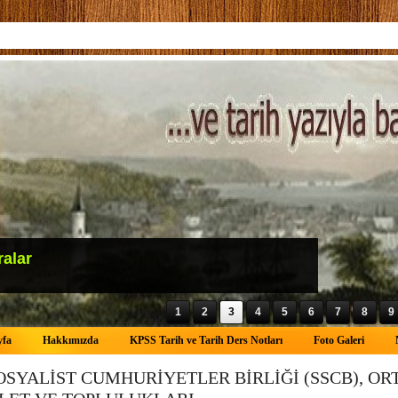
ralar
1
2
3
4
5
6
7
8
9
yfa
Hakkımızda
KPSS Tarih ve Tarih Ders Notları
Foto Galeri
SYALİST CUMHURİYETLER BİRLİĞİ (SSCB), OR