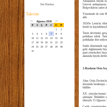
Almanların büyük to
Site Haritası
Litovsk antlaşmasını
Bolşeviklerin zaferi i
Takvim
Yönetimde de eski Ru
aldı.
<<
Ağustos 2026
>>
1924'te Lenin'in ölü
P
S
Ç
P
C
C
P
kendi öz kaynaklarıyl
1
2
Tarım devrimini gerçe
3
4
5
6
7
8
9
politikası izledi. Ta
10
11
12
13
14
15
16
politikalar dört mily
17
18
19
20
21
22
23
Stalin döneminde top
24
25
26
27
28
29
30
gelir dağılımında büyü
31
parti yöneticileri bi
alanında büyük ilerle
2-Rusların Orta Asya
Altın Orda Devleti'n
durumda bırakmıştı. A
bildiler.
XX. yüzyılın hemen ba
çıkmıştır. İhtilalden
etkisiyle 15 Ağustos 
Çarlık yönetiminden 