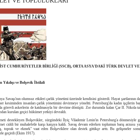
LET VE TOPLULUKLARI
İST CUMHURİYETLER BİRLİĞİ (SSCB), ORTA ASYA'DAKİ TÜRK DEVLET V
 Yıkılışı ve Bolşevik İhtilali
a Savaşı'nın olumsuz etkileri çarlık yönetimi üzerinde kendisini gösterdi. Hayat şartlarının d
r kesiminden insanları çarlık yönetimini devirmeye yöneltti. Petersburg'da kadın işçilerin başl
a görevli askerlerin de katılmasıyla bir devrime dönüştü. Zor durumda kalan Çar II. Nikola ta
ından kurulan geçici hükümet yetkiyi devraldı.
meti destekleyen Bolşevikler, sürgündeki İlyiç Vilademir Lenin'in Petersburg'a dönmesiyle 
ümet ciddi bir muhalefetle karşı karşıya kaldı. Savaş devam ederken toplumun barış arzusu y
rış, toprak ve ekmek" vaat eden Bolşeviklere olan destek gittikçe arttı. Bu gelişmeler son
ele geçirdi (Ekim 1917).