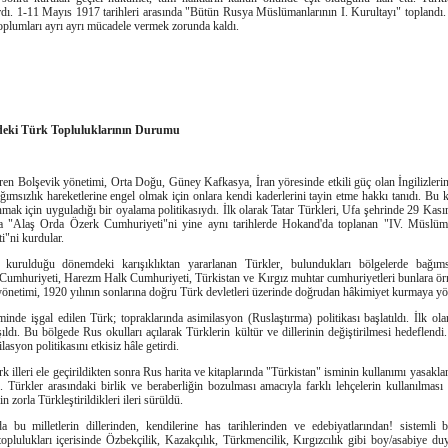
ırdı. 1-11 Mayıs 1917 tarihleri arasında "Bütün Rusya Müslü­manlarının I. Kurultayı" toplandı
 toplumları ayrı ayrı mücadele vermek zorunda kaldı.
eki Türk Topluluklarının Durumu
en Bolşevik yönetimi, Orta Doğu, Güney Kafkasya, İran yöresinde etkili güç olan İngilizlerin
 bağımsızlık hareketlerine engel olmak için onlara kendi kaderlerini tayin etme hakkı tanıdı. B
mak için uyguladığı bir oyalama politikasıydı. İlk olarak Tatar Türkleri, Ufa şehrinde 29 Kası
ta "Alaş Orda Özerk Cumhuriyeti"ni yine aynı tarihlerde Hokand'da toplanan "IV. Müslü
i"ni kurdular.
in kurulduğu dönemdeki karışıklıktan yararlanan Türkler, bulundukları bölgelerde bağıms
Cumhuriyeti, Harezm Halk Cumhuriyeti, Türkistan ve Kırgız muhtar cumhuriyetleri bunlara örne
yönetimi, 1920 yılının sonlarına doğru Türk devletleri üzerinde doğrudan hâkimiyet kurmaya yö
nde işgal edilen Türk; topraklarında asimilasyon (Ruslaştırma) politikası başlatıldı. İlk olar
şıldı. Bu bölgede Rus okulları açılarak Türklerin kültür ve dillerinin değiştirilmesi hedeflendi
asyon politikasını etkisiz hâle getirdi.
lleri ele geçirildikten sonra Rus harita ve kitaplarında "Türkistan" isminin kullanımı yasakla
 Türkler arasındaki birlik ve beraberliğin bozulması amacıyla farklı lehçelerin kullanılması 
 zorla Türkleştirildikleri ileri sürüldü.
 bu milletlerin dillerinden, kendilerine has tarihlerinden ve edebiyatlarından! sistemli b
oplulukları içerisinde Özbekçilik, Kazakçılık, Türkmencilik, Kırgızcılık gibi boy/asabiye duyg