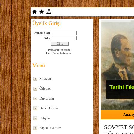
Üyelik Girişi
Kullanıcı adı
Şifre
Parolamı unuttum
Üye olmak istiyorum
Menü
Sınavlar
Tarihi Fık
Ödevler
Duyurular
Belirli Günler
Anasa
İletişim
SOVYET SO
Kişisel Gelişim