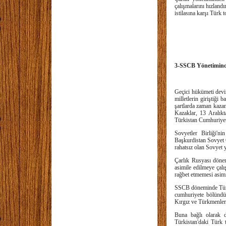
çalışmalarını hızland
istilasına karşı Türk
3-SSCB Yönetimind
Geçici hükümeti devir
milletlerin giriştiği
şartlarda zaman kazan
Kazaklar, 13 Aralık
Türkistan Cumhuriyet
Sovyetler Birliği'n
Başkurdistan Sovyet 
rahatsız olan Sovyet 
Çarlık Rusyası dönemi
asimile edilmeye çalı
rağbet etmemesi asimil
SSCB döneminde Türk i
cumhuriyete bölündü.
Kırgız ve Türkmenlerin
Buna bağlı olarak da
Türkistan'daki Türk t