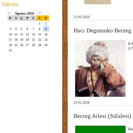
Takvim
<<
Ağustos 2026
>>
25.02.2026
P
S
Ç
P
C
C
P
1
2
Hacı Degumuko Berzeg
3
4
5
6
7
8
9
10
11
12
13
14
15
16
17
18
19
20
21
22
23
KA
24
25
26
27
28
29
30
(1
31
25.02.2026
Berzeg Ailesi (Sülalesi)
Ber