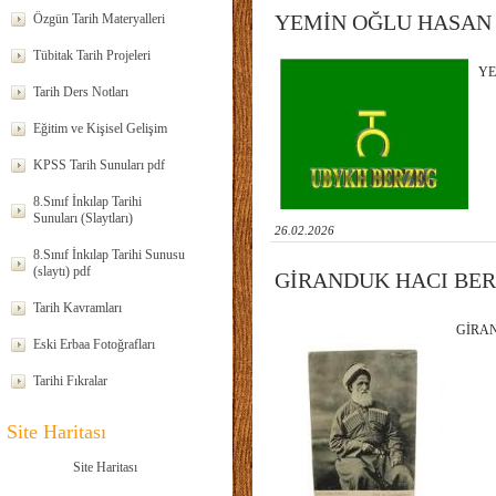
YEMİN OĞLU HASAN B
Özgün Tarih Materyalleri
Tübitak Tarih Projeleri
YE
Tarih Ders Notları
Eğitim ve Kişisel Gelişim
KPSS Tarih Sunuları pdf
8.Sınıf İnkılap Tarihi
Sunuları (Slaytları)
26.02.2026
8.Sınıf İnkılap Tarihi Sunusu
(slaytı) pdf
GİRANDUK HACI BERZ
Tarih Kavramları
GİRAN
Eski Erbaa Fotoğrafları
Tarihi Fıkralar
Site Haritası
Site Haritası