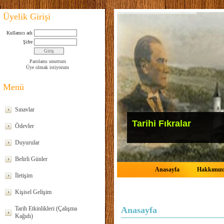
Üyelik Girişi
Kullanıcı adı
Şifre
Parolamı unuttum
Üye olmak istiyorum
Menü
Sınavlar
Tarihi Fıkralar
Ödevler
Duyurular
Belirli Günler
Anasayfa
Hakkımız
İletişim
Kişisel Gelişim
Tarih Etkinlikleri (Çalışma
Anasayfa
Kağıdı)