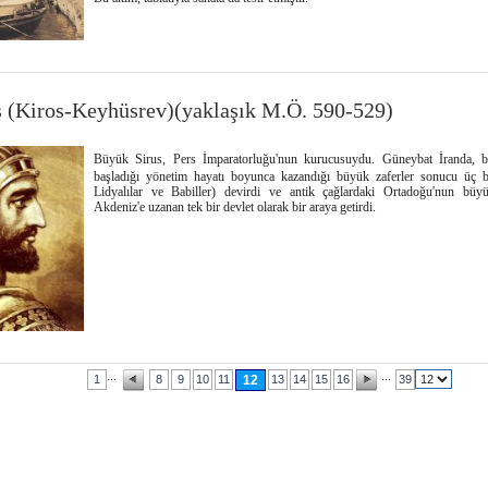
 (Kiros-Keyhüsrev)(yaklaşık M.Ö. 590-529)
Büyük Sirus, Pers İmparatorluğu'nun kurucusuydu. Güneybat İranda, b
başladığı yönetim hayatı boyunca kazandığı büyük zaferler sonucu üç 
Lidyalılar ve Babiller) devirdi ve antik çağlardaki Ortadoğu'nun büy
Akdeniz'e uzanan tek bir devlet olarak bir araya getirdi.
...
...
1
8
9
10
11
12
13
14
15
16
39