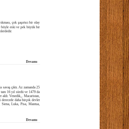
ması, çok şaşırtıcı bir olay
e böyle eski ve pek büyük bir
nlerdedir.
Devamı
da savaş çıktı. Az zamanda 25
ş tam 16 yıl sürdü ve 1479 da
er aldı: Venedik,,. Macaristan,
i derecede daha birçok devlet
, Siena, Luka, Pisa, Mantua,
Devamı