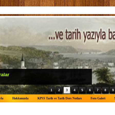
ralar
1
2
3
4
5
6
7
8
9
yfa
Hakkımızda
KPSS Tarih ve Tarih Ders Notları
Foto Galeri