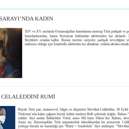
SARAYI’NDA KADIN
XIV. ve XV. asırlarda Osmanoğulları hanedanına mensup Türk padişah ve şeh
hanedanlarından, bazen Hıristiyan hükümdar ailelerinden kız alırlardı
Beylikleri ortadan kalktı. Bunun üzerine cariyeler, padişah zevceliğine yü
mahzuru olduğu için İstanbullu ailelerden kız almaktan, onlarla akraba olmakt
CELALEDDİNİ RUMİ
Büyük Türk şair, mutasavvıf, bilgin ve düşünürü Mevlânâ Celâleddin, 30 Eylü
Türkistan’nda kalan çağının büyük kültür merkezi Belh şehrinde doğdu. Babası “s
sultânı’ diye anılan Bahâeddin Veled, anası Mü’mine Hâtun’dur. Babası, devr
Anası ise, Harzemşahlar Türk imparatorluk hânedânından bir prensestir. Celâ
yerleşip burada ün kazandığı için “Rûmî = Anadolulu” diye anılmıştır. '“Mevlân