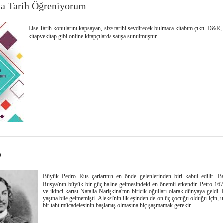
la Tarih Öğreniyorum
Lise Tarih konularını kapsayan, size tarihi sevdirecek bulmaca kitabım çıktı. D&R, i
kitapvekitap gibi online kitapçılarda satışa sunulmuştur.
o
Büyük Pedro Rus çarlarının en önde gelenlerinden biri kabul edilir. Başla
Rusya'nın büyük bir güç haline gelmesindeki en önemli etkendir. Petro 16
ve ikinci karısı Natalia Narişkina'mn biricik oğulları olarak dünyaya geldi
yaşına bile gelmemişti. Aleksi'nin ilk eşinden de on üç çocuğu olduğu için, 
bir taht mücadelesinin başlamış olmasına hiç şaşmamak gerekir.