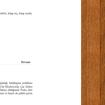
defix, kitap seç, kitap yurdu,
Devamı
ttığı batılılaşma politikası
72'de Moskova'da, Çar Aleksi
. Babası öldüğünde Pedro dört
uzun ve bazen de şiddet içeren