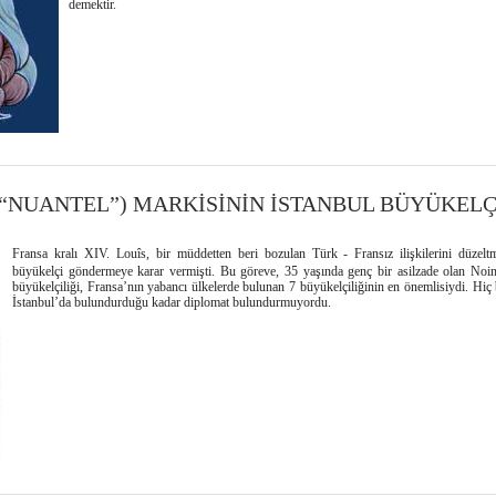
demektir.
(“NUANTEL”) MARKİSİNİN İSTANBUL BÜYÜKELÇ
Fransa kralı XIV. Louîs, bir müddetten beri bozulan Türk - Fransız ilişkilerini düzeltm
büyükelçi göndermeye karar vermişti. Bu göreve, 35 yaşında genç bir asilzade olan Nointe
büyükelçiliği, Fransa’nın yabancı ülkelerde bulunan 7 büyükelçiliğinin en önemlisiydi. Hiç 
İstanbul’da bulundurduğu kadar diplomat bulundurmuyordu.