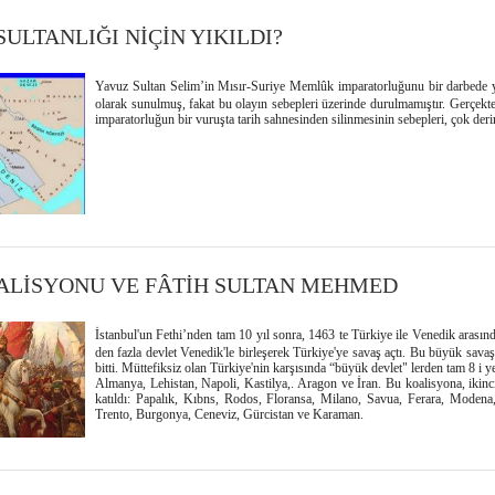
ULTANLIĞI NİÇİN YIKILDI?
Yavuz Sultan Selim’in Mısır-Suriye Memlûk imparatorluğunu bir darbede yık
olarak sunulmuş, fakat bu olayın sebepleri üzerinde durulmamıştır. Gerçekt
imparatorluğun bir vuruşta tarih sahnesinden silinmesinin sebepleri, çok deri
ALİSYONU VE FÂTİH SULTAN MEHMED
İstanbul'un Fethi’nden tam 10 yıl sonra, 1463 te Türkiye ile Venedik arasın
den fazla devlet Venedik'le birleşerek Türkiye'ye savaş açtı. Bu büyük sava
bitti. Müttefiksiz olan Türkiye'nin karşısında “büyük devlet" lerden tam 8 i y
Almanya, Lehistan, Napoli, Kastilya,. Aragon ve İran. Bu koalisyona, ikinc
katıldı: Papalık, Kıbns, Rodos, Floransa, Milano, Savua, Ferara, Modena
Trento, Burgonya, Ceneviz, Gürcistan ve Karaman.