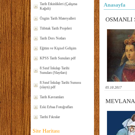
Tarih Etkinlikleri (Çalışma
Anasayfa
Kağıdı)
OSMANLI 
Özgün Tarih Materyalleri
Tübitak Tarih Projeleri
Tarih Ders Notları
Eğitim ve Kişisel Gelişim
KPSS Tarih Sunuları pdf
8.Sınıf İnkılap Tarihi
Sunuları (Slaytları)
8.Sınıf İnkılap Tarihi Sunusu
(slaytı) pdf
05.10.2017
Tarih Kavramları
MEVLANA 
Eski Erbaa Fotoğrafları
Tarihi Fıkralar
Site Haritası