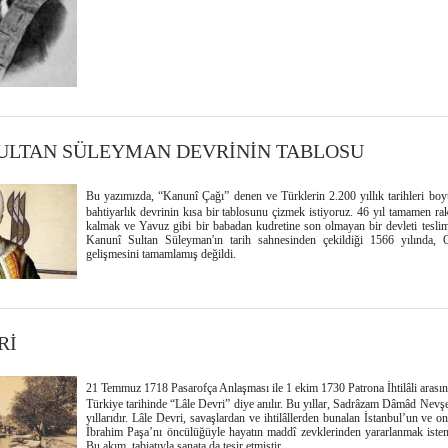
ULTAN SÜLEYMAN DEVRİNİN TABLOSU
Bu yazımızda, “Kanunî Çağı” denen ve Türklerin 2.200 yıllık tarihleri boy
bahtiyarlık devrinin kısa bir tablosunu çizmek istiyoruz. 46 yıl tamamen rak
kalmak ve Yavuz gibi bir babadan kudretine son olmayan bir devleti teslim
Kanunî Sultan Süleyman'ın tarih sahnesinden çekildiği 1566 yılında, 
gelişmesini tamamlamış değildi.
Rİ
21 Temmuz 1718 Pasarofça Anlaşması ile 1 ekim 1730 Patrona İhtilâli arasınd
Türkiye tarihinde “Lâle Devri” diye anılır. Bu yıllar, Sadrâzam Dâmâd Nevşeh
yıllarıdır. Lâle Devri, savaşlardan ve ihtilâllerden bunalan İstanbul’un ve on
İbrahim Paşa’nı öncülüğüyle hayatın maddî zevklerinden yararlanmak istemele
Bu akım, tabiatıyla sanata da tesir etmiştir.