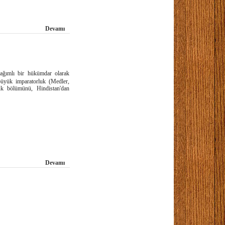
Devamı
ağımlı bir hükümdar olarak
büyük imparatorluk (Medler,
ük bölümünü, Hindistan'dan
Devamı