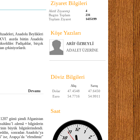
Ziyaret Bilgileri
Aktif Ziyaretçi
4
Bugün Toplam
231
Toplam Ziyaret
1435199
Köşe Yazıları
zadeleri, Anadolu Beylikleri
. XVI. asırda bütün Anadolu
kseldiler. Padişahlar, birçok
ARİF ÖZBEYLİ
an çekiniyorlardı.
ADALET ÜZERİNE
Döviz Bilgileri
Alış
Satış
Devamı
Dolar
47.4548
47.6450
Euro
54.7716
54.9911
Saat
l 1207 günü şimdi Afganistan
ultânu’l -ulemâ = bilginlerin
inin büyük bilginlerindendi.
leddin, sonradan Anadolu’ya
â” ise, Arapça’da “efendimiz”