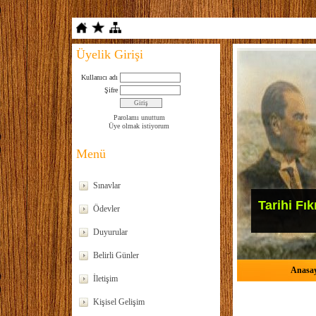
Üyelik Girişi
Kullanıcı adı
Şifre
Parolamı unuttum
Üye olmak istiyorum
Menü
Sınavlar
Tarihi Fık
Ödevler
Duyurular
Belirli Günler
Anasa
İletişim
Kişisel Gelişim