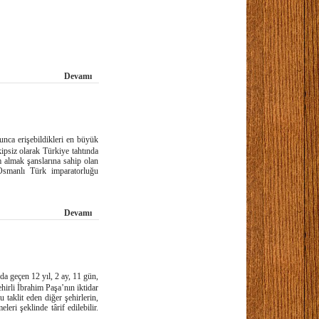
Devamı
unca erişebildikleri en büyük
ipsiz olarak Türkiye tahtında
 almak şanslarına sahip olan
Osmanlı Türk imparatorluğu
Devamı
a geçen 12 yıl, 2 ay, 11 gün,
irli İbrahim Paşa’nın iktidar
u taklit eden diğer şehirlerin,
ri şeklinde târif edilebilir.