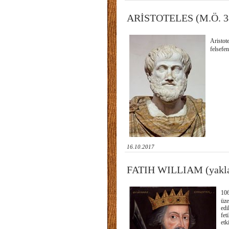
ARİSTOTELES (M.Ö. 3
Aristot
felsefe
16.10.2017
FATIH WILLIAM (yakla
106
üze
edi
fet
etk