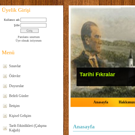
Üyelik Girişi
Kullanıcı adı
Şifre
Parolamı unuttum
Üye olmak istiyorum
Menü
Sınavlar
Tarihi Fıkralar
Ödevler
Duyurular
Belirli Günler
Anasayfa
Hakkımız
İletişim
Kişisel Gelişim
Tarih Etkinlikleri (Çalışma
Anasayfa
Kağıdı)