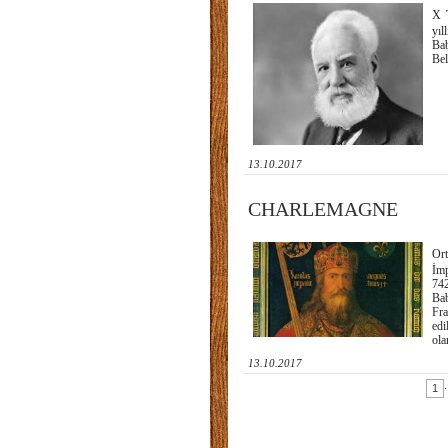
X T
yıl
Bab
Bel
13.10.2017
CHARLEMAGNE
Ort
İmp
742
Bab
Fra
edi
ola
13.10.2017
.
1