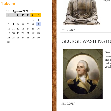
ihtiyaç
Takvim
<<
Ağustos 2026
>>
P
S
Ç
P
C
C
P
1
2
3
4
5
6
7
8
9
10
11
12
13
14
15
16
19.10.2017
17
18
19
20
21
22
23
24
25
26
27
28
29
30
GEORGE WASHINGTON 
31
Georg
hatır
arası
ordud
çocuk
16.10.2017