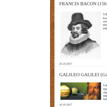
FRANCIS BACON (1561
Yıl
kıs
ver
tek
ara
16.10.2017
GALILEO GALILEI (GA
Gal
bil
ola
ola
bul
16.10.2017