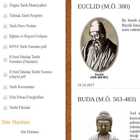
EUCLID (M.Ö. 300)
Özgün Tarih Materyalleri
Tübitak Tarih Projeleri
Bu listede 
Büyük İskend
Tarih Ders Notları
uzun vadede 
Eğitim ve Kişisel Gelişim
KPSS Tarih Sunuları pdf
8.Sınıf İnkılap Tarihi
Sunuları (Slaytları)
8.Sınıf İnkılap Tarihi Sunusu
(slaytı) pdf
19.10.2017
Tarih Kavramları
Eski Erbaa Fotoğrafları
BUDA (M.Ö. 563-483)
Tarihi Fıkralar
Asıl 
kurucu
Site Haritası
şehrin
yılında
yaştak
Site Haritası
eksiği