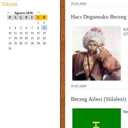
Takvim
25.02.2026
<<
Ağustos 2026
>>
Hacı Degumuko Berzeg
P
S
Ç
P
C
C
P
1
2
3
4
5
6
7
8
9
KA
10
11
12
13
14
15
16
(1
17
18
19
20
21
22
23
24
25
26
27
28
29
30
31
25.02.2026
Berzeg Ailesi (Sülalesi)
Ber