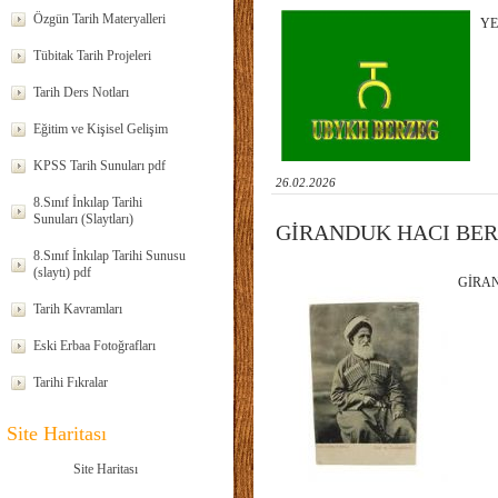
Özgün Tarih Materyalleri
YE
Tübitak Tarih Projeleri
Tarih Ders Notları
Eğitim ve Kişisel Gelişim
KPSS Tarih Sunuları pdf
26.02.2026
8.Sınıf İnkılap Tarihi
Sunuları (Slaytları)
GİRANDUK HACI BERZ
8.Sınıf İnkılap Tarihi Sunusu
(slaytı) pdf
GİRAN
Tarih Kavramları
Eski Erbaa Fotoğrafları
Tarihi Fıkralar
Site Haritası
Site Haritası