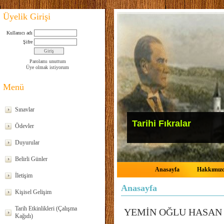
Üyelik Girişi
Kullanıcı adı
Şifre
Parolamı unuttum
Üye olmak istiyorum
Menü
Sınavlar
Tarihi Fıkralar
Ödevler
Duyurular
Belirli Günler
Anasayfa
Hakkımız
İletişim
Anasayfa
Kişisel Gelişim
Tarih Etkinlikleri (Çalışma
YEMİN OĞLU HASAN B
Kağıdı)