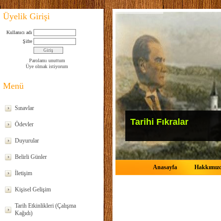
Üyelik Girişi
Kullanıcı adı
Şifre
Parolamı unuttum
Üye olmak istiyorum
Menü
Sınavlar
Tarihi Fıkralar
Ödevler
Duyurular
Belirli Günler
Anasayfa
Hakkımız
İletişim
Kişisel Gelişim
Tarih Etkinlikleri (Çalışma
Kağıdı)