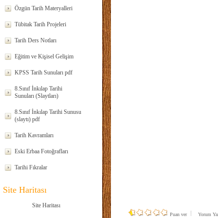
Özgün Tarih Materyalleri
Tübitak Tarih Projeleri
Tarih Ders Notları
Eğitim ve Kişisel Gelişim
KPSS Tarih Sunuları pdf
8.Sınıf İnkılap Tarihi
Sunuları (Slaytları)
8.Sınıf İnkılap Tarihi Sunusu
(slaytı) pdf
Tarih Kavramları
Eski Erbaa Fotoğrafları
Tarihi Fıkralar
Site Haritası
Site Haritası
Puan ver
Yorum Y