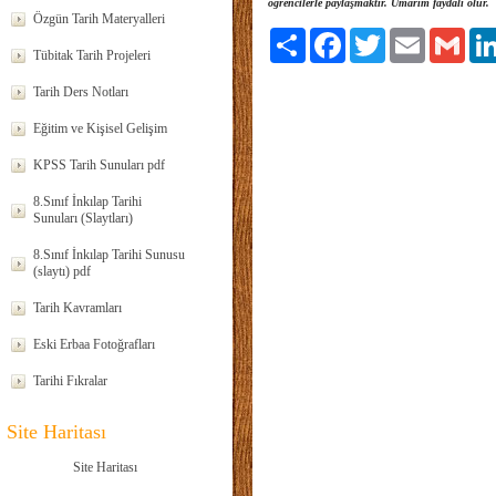
öğrencilerle paylaşmaktır. Umarım faydalı olur.
Özgün Tarih Materyalleri
Paylaş
Facebook
Twitter
Email
Gmai
Tübitak Tarih Projeleri
Tarih Ders Notları
Eğitim ve Kişisel Gelişim
KPSS Tarih Sunuları pdf
8.Sınıf İnkılap Tarihi
Sunuları (Slaytları)
8.Sınıf İnkılap Tarihi Sunusu
(slaytı) pdf
Tarih Kavramları
Eski Erbaa Fotoğrafları
Tarihi Fıkralar
Site Haritası
Site Haritası