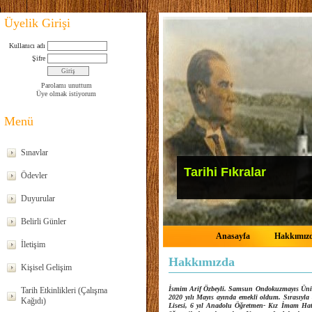
Üyelik Girişi
Kullanıcı adı
Şifre
Parolamı unuttum
Üye olmak istiyorum
Menü
Sınavlar
Tarihi Fıkralar
Ödevler
Duyurular
Belirli Günler
Anasayfa
Hakkımız
İletişim
Hakkımızda
Kişisel Gelişim
İsmim Arif Özbeyli. Samsun Ondokuzmayıs Ünive
Tarih Etkinlikleri (Çalışma
2020 yılı Mayıs ayında emekli oldum. Sırasıyla
Kağıdı)
Lisesi, 6 yıl Anadolu Öğretmen- Kız İmam Hati