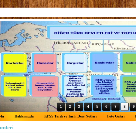
1
2
3
4
5
6
7
8
9
yfa
Hakkımızda
KPSS Tarih ve Tarih Ders Notları
Foto Galeri
ümleri