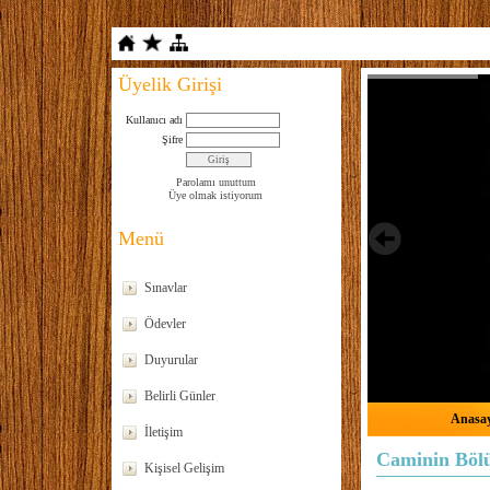
Üyelik Girişi
Kullanıcı adı
Şifre
Parolamı unuttum
Üye olmak istiyorum
Menü
Sınavlar
Ödevler
Duyurular
Belirli Günler
Anasa
İletişim
Caminin Böl
Kişisel Gelişim