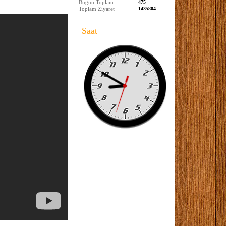
Bugün Toplam
475
Toplam Ziyaret
1435804
Saat