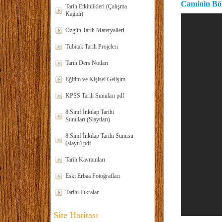
Caminin Bö
Tarih Etkinlikleri (Çalışma
Kağıdı)
Özgün Tarih Materyalleri
Tübitak Tarih Projeleri
Tarih Ders Notları
Eğitim ve Kişisel Gelişim
KPSS Tarih Sunuları pdf
8.Sınıf İnkılap Tarihi
Sunuları (Slaytları)
8.Sınıf İnkılap Tarihi Sunusu
(slaytı) pdf
Tarih Kavramları
Eski Erbaa Fotoğrafları
Tarihi Fıkralar
Site Haritası