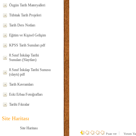
Özgün Tarih Materyalleri
Tübitak Tarih Projeleri
Tarih Ders Notları
Eğitim ve Kişisel Gelişim
KPSS Tarih Sunuları pdf
8.Sınıf İnkılap Tarihi
Sunuları (Slaytları)
8.Sınıf İnkılap Tarihi Sunusu
(slaytı) pdf
Tarih Kavramları
Eski Erbaa Fotoğrafları
Tarihi Fıkralar
Site Haritası
Site Haritası
Puan ver
Yorum Y