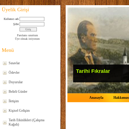
Üyelik Girişi
Kullanıcı adı
Şifre
Parolamı unuttum
Üye olmak istiyorum
Menü
Sınavlar
Tarihi Fıkralar
Ödevler
Duyurular
Belirli Günler
Anasayfa
Hakkımız
İletişim
Kişisel Gelişim
Tarih Etkinlikleri (Çalışma
Kağıdı)