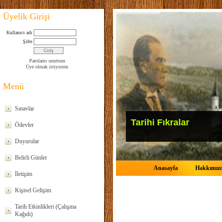
Üyelik Girişi
Kullanıcı adı
Şifre
Parolamı unuttum
Üye olmak istiyorum
Menü
Sınavlar
Tarihi Fıkralar
Ödevler
Duyurular
Belirli Günler
Anasayfa
Hakkımız
İletişim
Kişisel Gelişim
Tarih Etkinlikleri (Çalışma
Kağıdı)