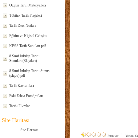
Özgün Tarih Materyalleri
Tübitak Tarih Projeleri
Tarih Ders Notları
Eğitim ve Kişisel Gelişim
KPSS Tarih Sunuları pdf
8.Sınıf İnkılap Tarihi
Sunuları (Slaytları)
8.Sınıf İnkılap Tarihi Sunusu
(slaytı) pdf
Tarih Kavramları
Eski Erbaa Fotoğrafları
Tarihi Fıkralar
Site Haritası
Site Haritası
Puan ver
Yorum Y