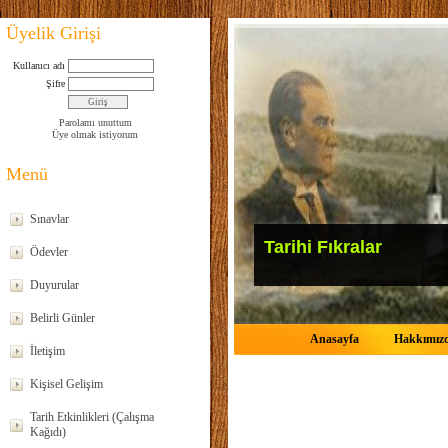
Üyelik Girişi
Kullanıcı adı
Şifre
Parolamı unuttum
Üye olmak istiyorum
Menü
Sınavlar
Tarihi Fıkralar
Ödevler
Duyurular
Belirli Günler
Anasayfa
Hakkımız
İletişim
Kişisel Gelişim
Tarih Etkinlikleri (Çalışma
Kağıdı)