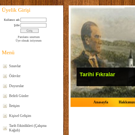
Üyelik Girişi
Kullanıcı adı
Şifre
Parolamı unuttum
Üye olmak istiyorum
Menü
Sınavlar
Tarihi Fıkralar
Ödevler
Duyurular
Belirli Günler
Anasayfa
Hakkımız
İletişim
Kişisel Gelişim
Tarih Etkinlikleri (Çalışma
Kağıdı)