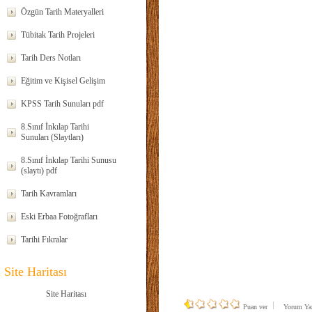
Özgün Tarih Materyalleri
Tübitak Tarih Projeleri
Tarih Ders Notları
Eğitim ve Kişisel Gelişim
KPSS Tarih Sunuları pdf
8.Sınıf İnkılap Tarihi
Sunuları (Slaytları)
8.Sınıf İnkılap Tarihi Sunusu
(slaytı) pdf
Tarih Kavramları
Eski Erbaa Fotoğrafları
Tarihi Fıkralar
Site Haritası
Site Haritası
Puan ver
Yorum Y