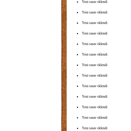
Yeni sınav eklendi
Yeni sınav eklendi
Yeni sınav eklendi
Yeni sınav eklendi
Yeni sınav eklendi
Yeni sınav eklendi
Yeni sınav eklendi
Yeni sınav eklendi
Yeni sınav eklendi
Yeni sınav eklendi
Yeni sınav eklendi
Yeni sınav eklendi
Yeni sınav eklendi