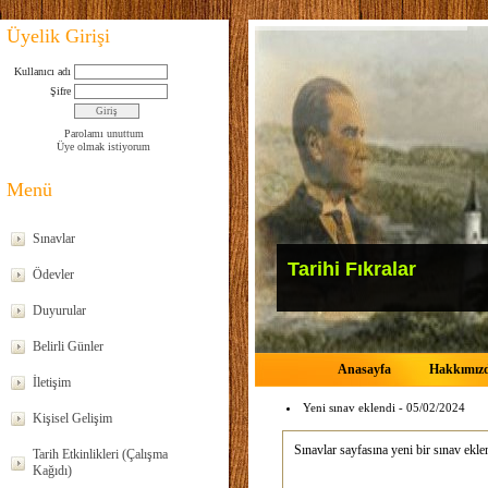
Üyelik Girişi
Kullanıcı adı
Şifre
Parolamı unuttum
Üye olmak istiyorum
Menü
Sınavlar
Tarihi Fıkralar
Ödevler
Duyurular
Belirli Günler
Anasayfa
Hakkımız
İletişim
Yeni sınav eklendi - 05/02/2024
Kişisel Gelişim
Sınavlar sayfasına yeni bir sınav ekl
Tarih Etkinlikleri (Çalışma
Kağıdı)