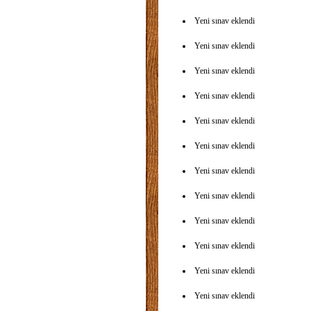
Yeni sınav eklendi
Yeni sınav eklendi
Yeni sınav eklendi
Yeni sınav eklendi
Yeni sınav eklendi
Yeni sınav eklendi
Yeni sınav eklendi
Yeni sınav eklendi
Yeni sınav eklendi
Yeni sınav eklendi
Yeni sınav eklendi
Yeni sınav eklendi