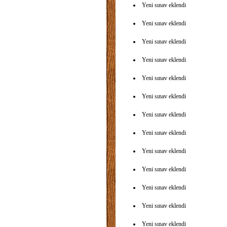
Yeni sınav eklendi
Yeni sınav eklendi
Yeni sınav eklendi
Yeni sınav eklendi
Yeni sınav eklendi
Yeni sınav eklendi
Yeni sınav eklendi
Yeni sınav eklendi
Yeni sınav eklendi
Yeni sınav eklendi
Yeni sınav eklendi
Yeni sınav eklendi
Yeni sınav eklendi