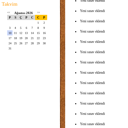
Yeni sınav eklendi
Takvim
Yeni sınav eklendi
<<
Ağustos 2026
>>
P
S
Ç
P
C
C
P
Yeni sınav eklendi
1
2
3
4
5
6
7
8
9
Yeni sınav eklendi
10
11
12
13
14
15
16
17
18
19
20
21
22
23
Yeni sınav eklendi
24
25
26
27
28
29
30
31
Yeni sınav eklendi
Yeni sınav eklendi
Yeni sınav eklendi
Yeni sınav eklendi
Yeni sınav eklendi
Yeni sınav eklendi
Yeni sınav eklendi
Yeni sınav eklendi