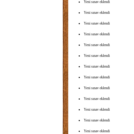
Yeni sınav eklendi
Yeni sınav eklendi
Yeni sınav eklendi
Yeni sınav eklendi
Yeni sınav eklendi
Yeni sınav eklendi
Yeni sınav eklendi
Yeni sınav eklendi
Yeni sınav eklendi
Yeni sınav eklendi
Yeni sınav eklendi
Yeni sınav eklendi
Yeni sınav eklendi